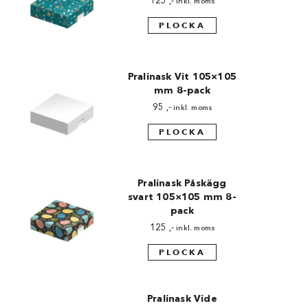
125
,-
inkl. moms
Chocovic
PLOCKA
Malmö Chokladfabrik
Martellato
Pralinask Vit 105×105
mm 8-pack
Matfer Bourgeat
95
,-
inkl. moms
Nora Chokladskola
PLOCKA
Original Beans
Pralinask Påskägg
Webbutiken MARRON drivs av Marron
Chokladfackhandel AB.
svart 105×105 mm 8-
© 2026. Alla rättigheter reserverade.
pack
125
,-
inkl. moms
PLOCKA
Pralinask Vide