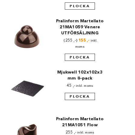
priset
priset
var:
är:
PLOCKA
255 ,-.
155 ,-.
Pralinform Martellato
21MA1059 Venere
UTFÖRSÄLJNING
Det
Det
255
,-
155
,-
inkl.
ursprungliga
nuvarande
moms
priset
priset
var:
är:
PLOCKA
255 ,-.
155 ,-.
Mjukwell 102x102x3
mm 8-pack
45
,-
inkl. moms
PLOCKA
Pralinform Martellato
21MA1051 Flow
255
,-
inkl. moms