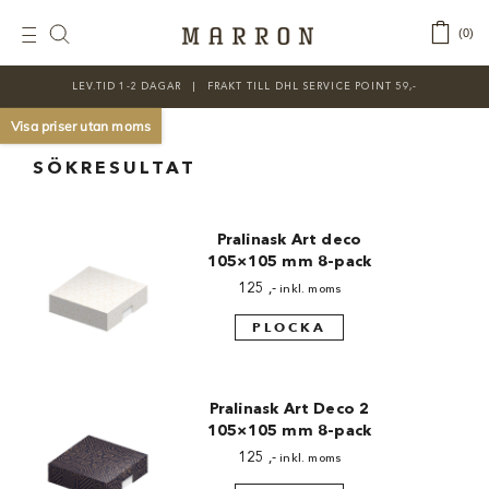
Fortsätt
till
‎ ‎ ‎ ‎
0
Toggle
innehållet
Navigation
LEV.TID 1-2 DAGAR ‎‏‏‎ ‎‏‏‎ ‎|‏‏‎ ‎‏‏‎ ‎‏‏‎ ‎FRAKT TILL DHL SERVICE POINT 59,-
KATEGORIER
Visa priser utan moms
Nyheter
SÖKRESULTAT
Prisnedsatt
Pralinask Art deco
Choklad
105×105 mm 8-pack
125
,-
inkl. moms
Chokladfärger
PLOCKA
Chokladkurser
Förpackningar
Pralinask Art Deco 2
105×105 mm 8-pack
Lakrits
125
,-
inkl. moms
Litteratur