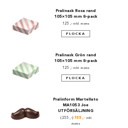
Pralinask Rosa rand
105×105 mm 8-pack
125
,-
inkl. moms
PLOCKA
Pralinask Grön rand
105×105 mm 8-pack
125
,-
inkl. moms
PLOCKA
Pralinform Martellato
MA1053 Joe
UTFÖRSÄLJNING
Det
Det
255
,-
155
,-
inkl.
ursprungliga
nuvarande
moms