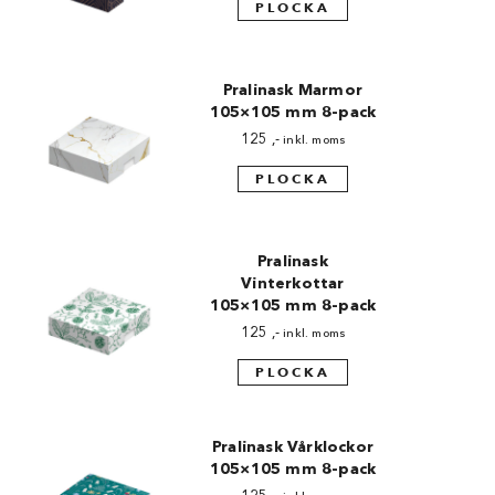
PLOCKA
Made in Sweden
Pralinformar
Pralinask Marmor
105×105 mm 8-pack
Verktyg
125
,-
inkl. moms
Överföringsark
PLOCKA
Övriga råvaror
Pralinask
VARUMÄRKEN
Vinterkottar
105×105 mm 8-pack
Cacao Barry
125
,-
inkl. moms
PLOCKA
Callebaut
Carma
Pralinask Vårklockor
Chocolate World
105×105 mm 8-pack