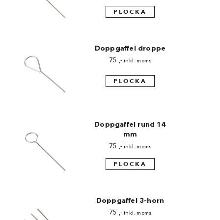
Chocovic
PLOCKA
Malmö Chokladfabrik
Martellato
Doppgaffel droppe
75
,-
inkl. moms
Matfer Bourgeat
PLOCKA
Nora Chokladskola
Original Beans
Doppgaffel rund 14
Webbutiken MARRON drivs av Marron
mm
Chokladfackhandel AB.
75
,-
inkl. moms
© 2026. Alla rättigheter reserverade.
PLOCKA
Doppgaffel 3-horn
75
,-
inkl. moms