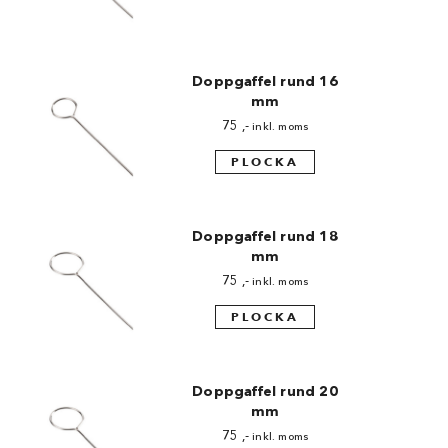
Made in Sweden
Pralinformar
Doppgaffel rund 16
mm
Verktyg
75
,-
inkl. moms
Överföringsark
PLOCKA
Övriga råvaror
Doppgaffel rund 18
VARUMÄRKEN
mm
75
,-
inkl. moms
Cacao Barry
PLOCKA
Callebaut
Carma
Doppgaffel rund 20
mm
Chocolate World
75
,-
inkl. moms