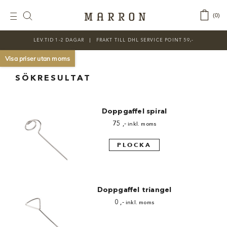
Fortsätt
till
‎ ‎ ‎ ‎
0
Toggle
innehållet
Navigation
LEV.TID 1-2 DAGAR ‎‏‏‎ ‎‏‏‎ ‎|‏‏‎ ‎‏‏‎ ‎‏‏‎ ‎FRAKT TILL DHL SERVICE POINT 59,-
KATEGORIER
Visa priser utan moms
Nyheter
SÖKRESULTAT
Prisnedsatt
Doppgaffel spiral
Choklad
75
,-
inkl. moms
Chokladfärger
PLOCKA
Chokladkurser
Förpackningar
Doppgaffel triangel
Lakrits
0
,-
inkl. moms
Litteratur