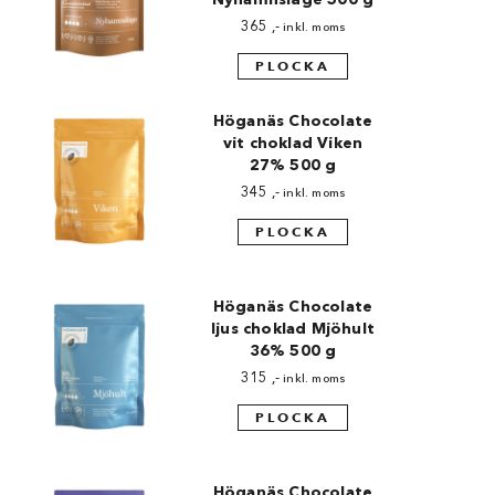
365
,-
inkl. moms
Made in Sweden
PLOCKA
Pralinformar
Höganäs Chocolate
Verktyg
vit choklad Viken
27% 500 g
Överföringsark
345
,-
inkl. moms
Övriga råvaror
PLOCKA
VARUMÄRKEN
Höganäs Chocolate
ljus choklad Mjöhult
Cacao Barry
36% 500 g
Callebaut
315
,-
inkl. moms
PLOCKA
Carma
Chocolate World
Höganäs Chocolate