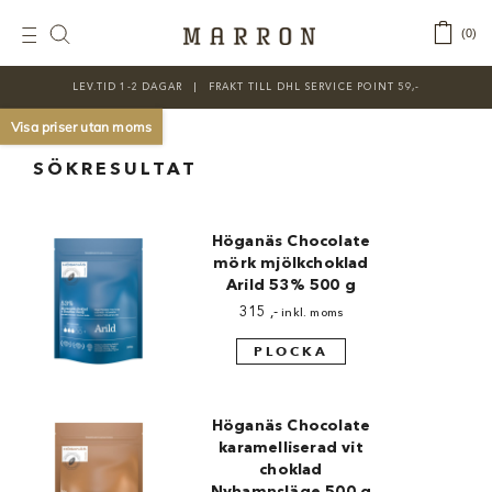
Fortsätt
till
‎ ‎ ‎ ‎
0
Toggle
innehållet
Navigation
LEV.TID 1-2 DAGAR ‎‏‏‎ ‎‏‏‎ ‎|‏‏‎ ‎‏‏‎ ‎‏‏‎ ‎FRAKT TILL DHL SERVICE POINT 59,-
KATEGORIER
Visa priser utan moms
Nyheter
SÖKRESULTAT
Prisnedsatt
Höganäs Chocolate
Choklad
mörk mjölkchoklad
Arild 53% 500 g
Chokladfärger
315
,-
inkl. moms
Chokladkurser
PLOCKA
Förpackningar
Höganäs Chocolate
Lakrits
karamelliserad vit
choklad
Litteratur
Nyhamnsläge 500 g