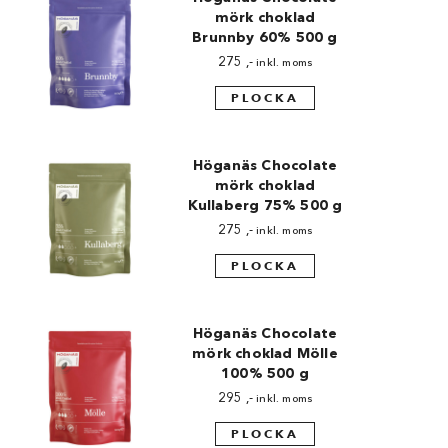
Chocovic
mörk choklad
Brunnby 60% 500 g
Malmö Chokladfabrik
275
,-
inkl. moms
Martellato
PLOCKA
Matfer Bourgeat
Höganäs Chocolate
Nora Chokladskola
mörk choklad
Kullaberg 75% 500 g
Original Beans
275
,-
inkl. moms
PLOCKA
Webbutiken MARRON drivs av Marron
Chokladfackhandel AB.
© 2026. Alla rättigheter reserverade.
Höganäs Chocolate
mörk choklad Mölle
100% 500 g
295
,-
inkl. moms
PLOCKA