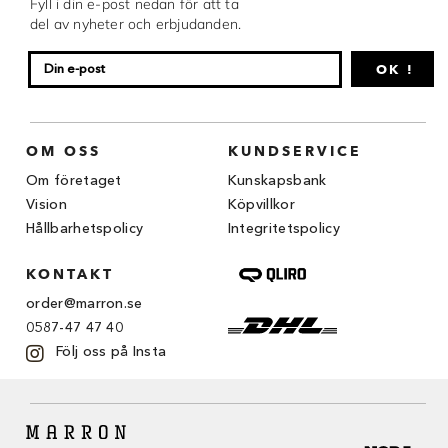
Fyll i din e-post nedan för att ta
Chocovic
del av nyheter och erbjudanden.
Malmö Chokladfabrik
OK !
Martellato
Matfer Bourgeat
OM OSS
KUNDSERVICE
Nora Chokladskola
Om företaget
Kunskapsbank
Vision
Köpvillkor
Original Beans
Hållbarhetspolicy
Integritetspolicy
Webbutiken MARRON drivs av Marron
KONTAKT
Chokladfackhandel AB.
© 2026. Alla rättigheter reserverade.
order@marron.se
0587-47 47 40
Följ oss på Insta