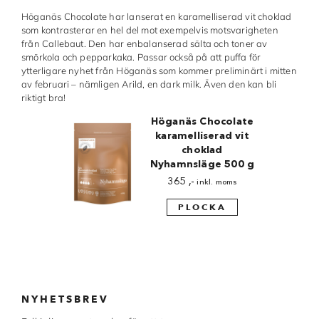
Höganäs Chocolate har lanserat en karamelliserad vit choklad
Made in Sweden
som kontrasterar en hel del mot exempelvis motsvarigheten
från Callebaut. Den har enbalanserad sälta och toner av
Pralinformar
smörkola och pepparkaka. Passar också på att puffa för
ytterligare nyhet från Höganäs som kommer preliminärt i mitten
Verktyg
av februari – nämligen Arild, en dark milk. Även den kan bli
riktigt bra!
Överföringsark
Höganäs Chocolate
karamelliserad vit
Övriga råvaror
choklad
Nyhamnsläge 500 g
VARUMÄRKEN
365
,-
inkl. moms
PLOCKA
Cacao Barry
Callebaut
Carma
NYHETSBREV
Chocolate World