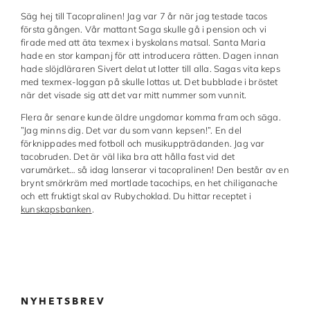
Säg hej till Tacopralinen! Jag var 7 år när jag testade tacos
Made in Sweden
första gången. Vår mattant Saga skulle gå i pension och vi
firade med att äta texmex i byskolans matsal. Santa Maria
Pralinformar
hade en stor kampanj för att introducera rätten. Dagen innan
hade slöjdläraren Sivert delat ut lotter till alla. Sagas vita keps
Verktyg
med texmex-loggan på skulle lottas ut. Det bubblade i bröstet
när det visade sig att det var mitt nummer som vunnit.
Överföringsark
Flera år senare kunde äldre ungdomar komma fram och säga.
”Jag minns dig. Det var du som vann kepsen!”. En del
Övriga råvaror
förknippades med fotboll och musikuppträdanden. Jag var
tacobruden. Det är väl lika bra att hålla fast vid det
varumärket… så idag lanserar vi tacopralinen! Den består av en
VARUMÄRKEN
brynt smörkräm med mortlade tacochips, en het chiliganache
och ett fruktigt skal av Rubychoklad. Du hittar receptet i
Cacao Barry
kunskapsbanken
.
Callebaut
Carma
Chocolate World
NYHETSBREV