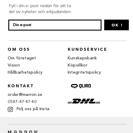
Chocovic
Fyll i din e-post nedan för att ta
del av nyheter och erbjudanden.
Malmö Chokladfabrik
OK !
Martellato
Matfer Bourgeat
OM OSS
KUNDSERVICE
Nora Chokladskola
Om företaget
Kunskapsbank
Original Beans
Vision
Köpvillkor
Hållbarhetspolicy
Integritetspolicy
Webbutiken MARRON drivs av Marron
Chokladfackhandel AB.
KONTAKT
© 2026. Alla rättigheter reserverade.
order@marron.se
0587-47 47 40
Följ oss på Insta