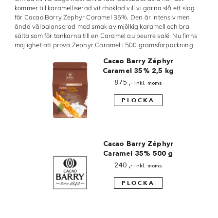
kommer till karamelliserad vit choklad vill vi gärna slå ett slag
Made in Sweden
för Cacao Barry Zephyr Caramel 35%. Den är intensiv men
ändå välbalanserad med smak av mjölkig karamell och bra
Pralinformar
sälta som för tankarna till en Caramel au beurre salé. Nu finns
möjlighet att prova Zephyr Caramel i 500 gramsförpackning.
Verktyg
Cacao Barry Zéphyr
Caramel 35% 2,5 kg
Överföringsark
875
,-
inkl. moms
Övriga råvaror
PLOCKA
VARUMÄRKEN
Cacao Barry Zéphyr
Cacao Barry
Caramel 35% 500 g
240
,-
Callebaut
inkl. moms
PLOCKA
Carma
Chocolate World