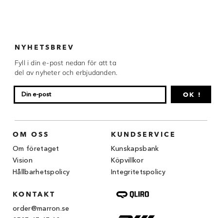
Chocovic
Malmö Chokladfabrik
Martellato
NYHETSBREV
Fyll i din e-post nedan för att ta
Matfer Bourgeat
del av nyheter och erbjudanden.
Nora Chokladskola
OK !
Original Beans
Webbutiken MARRON drivs av Marron
OM OSS
KUNDSERVICE
Chokladfackhandel AB.
© 2026. Alla rättigheter reserverade.
Om företaget
Kunskapsbank
Vision
Köpvillkor
Hållbarhetspolicy
Integritetspolicy
KONTAKT
order@marron.se