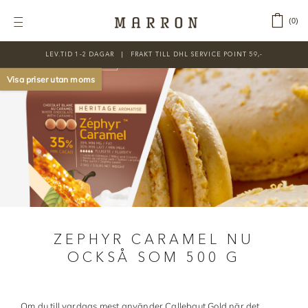
Fortsätt
till
‎ ‎ ‎ ‎
0
Toggle
innehållet
Navigation
LEV.TID 1-2 DAGAR ‎‏‏‎ ‎‏‏‎ ‎|‏‏‎ ‎‏‏‎ ‎‏‏‎ ‎FRAKT TILL DHL SERVICE POINT 59,-
KATEGORIER
Visa priser utan moms
Nyheter
Prisnedsatt
Choklad
Chokladfärger
Chokladkurser
ZEPHYR CARAMEL NU
Förpackningar
OCKSÅ SOM 500 G
Lakrits
Litteratur
Om du till vardags mest använder Callebaut Gold när det