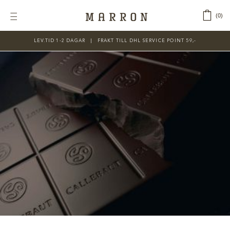
Fortsätt
till
‎ ‎ ‎ ‎
0
Toggle
innehållet
Navigation
LEV.TID 1-2 DAGAR ‎‏‏‎ ‎‏‏‎ ‎|‏‏‎ ‎‏‏‎ ‎‏‏‎ ‎FRAKT TILL DHL SERVICE POINT 59,-
KATEGORIER
Nyheter
Prisnedsatt
Choklad
Chokladfärger
Chokladkurser
Förpackningar
Lakrits
Litteratur