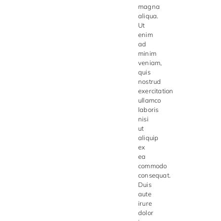
magna
Chocovic
aliqua.
Ut
Malmö Chokladfabrik
enim
ad
Martellato
minim
veniam,
Matfer Bourgeat
quis
nostrud
Nora Chokladskola
exercitation
ullamco
Original Beans
laboris
nisi
ut
Webbutiken MARRON drivs av Marron
aliquip
Chokladfackhandel AB.
ex
© 2026. Alla rättigheter reserverade.
ea
commodo
consequat.
Duis
aute
irure
dolor