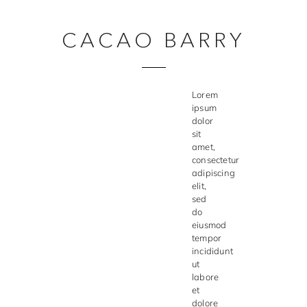
Made in Sweden
CACAO BARRY
Pralinformar
Verktyg
Lorem
Överföringsark
ipsum
dolor
Övriga råvaror
sit
amet,
consectetur
VARUMÄRKEN
adipiscing
elit,
sed
Cacao Barry
do
eiusmod
Callebaut
tempor
incididunt
Carma
ut
labore
Chocolate World
et
dolore