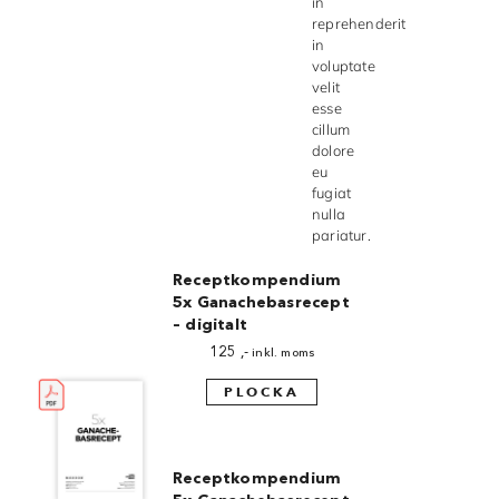
in
reprehenderit
in
voluptate
velit
esse
cillum
dolore
eu
fugiat
nulla
pariatur.
Receptkompendium
5x Ganachebasrecept
– digitalt
125
,-
inkl. moms
PLOCKA
Receptkompendium