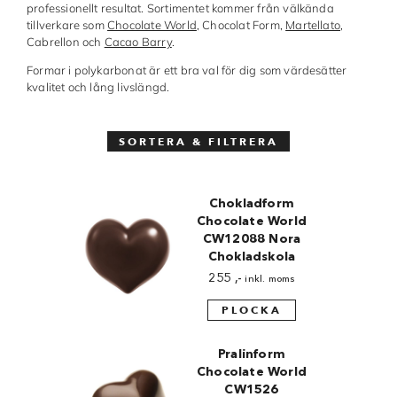
professionellt resultat. Sortimentet kommer från välkända
tillverkare som
Chocolate World
, Chocolat Form,
Martellato
,
Made in Sweden
Cabrellon och
Cacao Barry
.
Pralinformar
Formar i polykarbonat är ett bra val för dig som värdesätter
kvalitet och lång livslängd.
Verktyg
Överföringsark
SORTERA & FILTRERA
Övriga råvaror
Chokladform
Chocolate World
VARUMÄRKEN
CW12088 Nora
Chokladskola
Cacao Barry
255
,-
inkl. moms
Callebaut
PLOCKA
Carma
Pralinform
Chocolate World
Chocolate World
CW1526