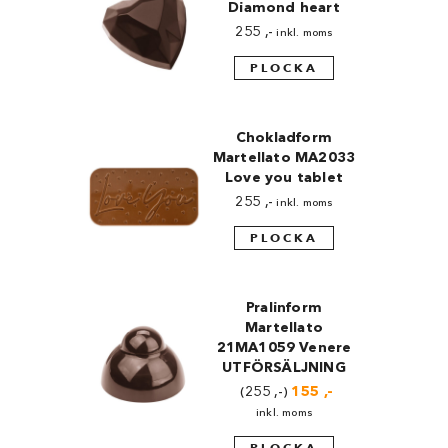
Diamond heart
255
,-
inkl. moms
PLOCKA
Chokladform
Martellato MA2033
Love you tablet
255
,-
inkl. moms
PLOCKA
Pralinform
Martellato
21MA1059 Venere
UTFÖRSÄLJNING
255
,-
Det
155
,-
Det
ursprungliga
nuvarande
inkl. moms
priset
priset
var:
är:
PLOCKA