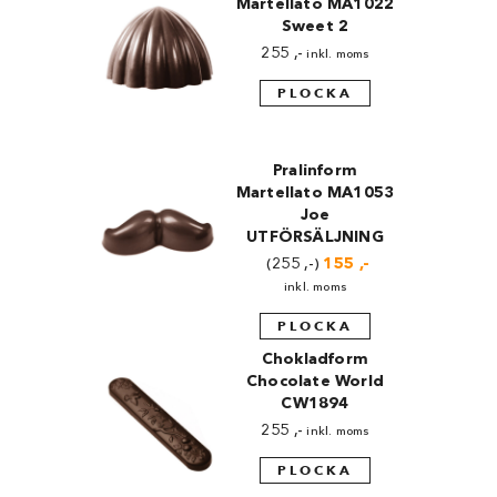
Martellato MA1022
Sweet 2
255
,-
inkl. moms
PLOCKA
Pralinform
Martellato MA1053
Joe
UTFÖRSÄLJNING
255
,-
Det
155
,-
Det
ursprungliga
nuvarande
inkl. moms
priset
priset
var:
är:
PLOCKA
255 ,-.
155 ,-.
Chokladform
Chocolate World
CW1894
255
,-
inkl. moms
PLOCKA