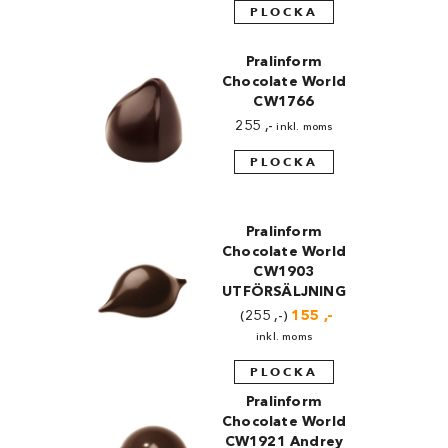
PLOCKA
Pralinform
Chocolate World
CW1766
255
,-
inkl. moms
PLOCKA
Pralinform
Chocolate World
CW1903
UTFÖRSÄLJNING
255
,-
Det
155
,-
Det
ursprungliga
nuvarande
inkl. moms
priset
priset
var:
är:
PLOCKA
255 ,-.
155 ,-.
Pralinform
Chocolate World
CW1921 Andrey