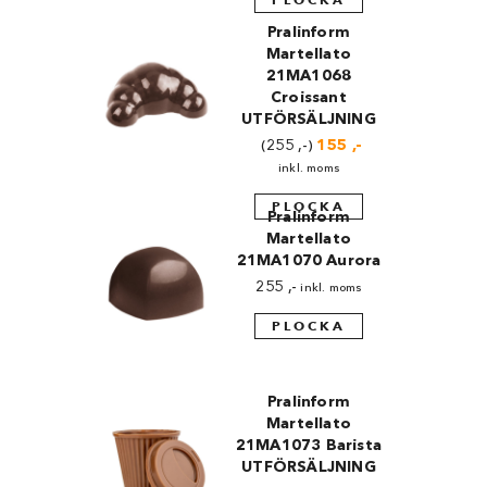
255 ,-.
155 ,-.
Pralinform
Martellato
21MA1068
Croissant
UTFÖRSÄLJNING
255
,-
Det
155
,-
Det
ursprungliga
nuvarande
inkl. moms
priset
priset
var:
är:
PLOCKA
Pralinform
255 ,-.
155 ,-.
Martellato
21MA1070 Aurora
255
,-
inkl. moms
PLOCKA
Pralinform
Martellato
21MA1073 Barista
UTFÖRSÄLJNING