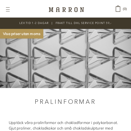
Fortsätt
till
‎ ‎ ‎ ‎
0
Toggle
innehållet
Navigation
LEV.TID 1-2 DAGAR ‎‏‏‎ ‎‏‏‎ ‎|‏‏‎ ‎‏‏‎ ‎‏‏‎ ‎FRAKT TILL DHL SERVICE POINT 59,-
KATEGORIER
Visa priser utan moms
Nyheter
Prisnedsatt
Choklad
Chokladfärger
Chokladkurser
PRALINFORMAR
Förpackningar
Lakrits
Upptäck våra pralinformar och chokladformar i polykarbonat.
Litteratur
Gjut praliner, chokladkakor och små chokladskulpturer med