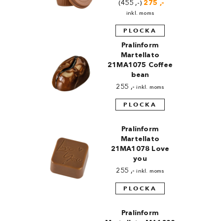
455
,-
Det
275
,-
Det
ursprungliga
nuvarande
inkl. moms
priset
priset
var:
är:
PLOCKA
455 ,-.
275 ,-.
Pralinform
Martellato
21MA1075 Coffee
bean
255
,-
inkl. moms
PLOCKA
Pralinform
Martellato
21MA1078 Love
you
255
,-
inkl. moms
PLOCKA
Pralinform