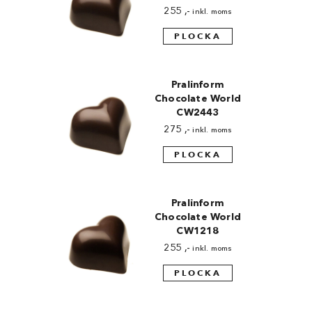
Chocovic
255
,-
inkl. moms
PLOCKA
Malmö Chokladfabrik
Martellato
Pralinform
Matfer Bourgeat
Chocolate World
CW2443
Nora Chokladskola
275
,-
inkl. moms
Original Beans
PLOCKA
Webbutiken MARRON drivs av Marron
Chokladfackhandel AB.
Pralinform
© 2026. Alla rättigheter reserverade.
Chocolate World
CW1218
255
,-
inkl. moms
PLOCKA