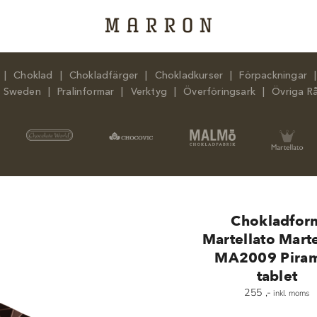
Choklad
Chokladfärger
Chokladkurser
Förpackningar
n Sweden
Pralinformar
Verktyg
Överföringsark
Övriga R
Chokladfor
Martellato Marte
MA2009 Piram
tablet
255
,-
inkl. moms