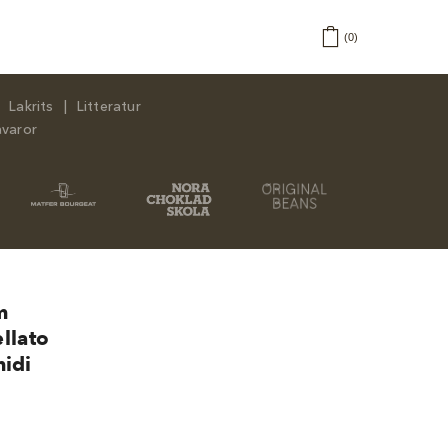
0
Lakrits
Litteratur
åvaror
m
llato
idi