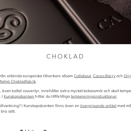
CHOKLAD
från erkända europeiska tillverkare såsom
Callebaut
,
Cacao Barry
och
Ori
almö Chokladfabrik
.
, även kallat couvertyr, innehåller extra mycket kakaosmör och skall temper
. I
Kunskapsbanken
hittar du tillförlitliga
tempereringsinstruktioner
.
tillverkning? I Kunskapsbanken finns även en
övergripande artikel
med mån
bra sätt.