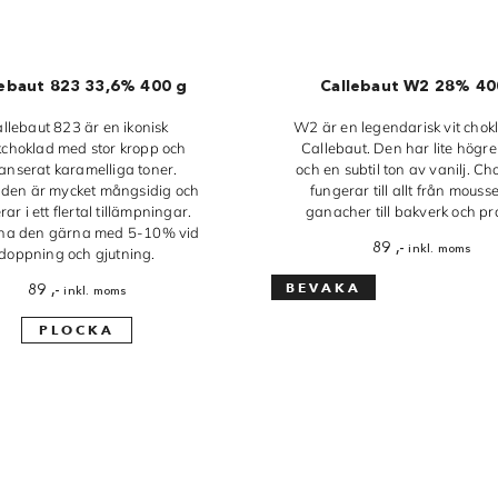
lebaut 823 33,6% 400 g
Callebaut W2 28% 40
llebaut 823 är en ikonisk
W2 är en legendarisk vit chok
kchoklad med stor kropp och
Callebaut. Den har lite högr
anserat karamelliga toner.
och en subtil ton av vanilj. C
den är mycket mångsidig och
fungerar till allt från mouss
ar i ett flertal tillämpningar.
ganacher till bakverk och pra
na den gärna med 5-10% vid
89
,-
inkl. moms
doppning och gjutning.
89
,-
inkl. moms
PLOCKA