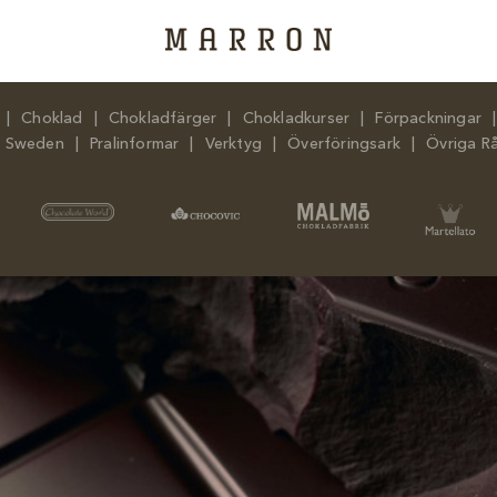
Choklad
Chokladfärger
Chokladkurser
Förpackningar
n Sweden
Pralinformar
Verktyg
Överföringsark
Övriga R