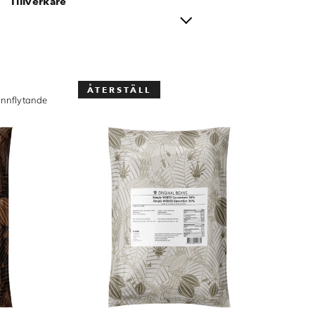
Tillverkare
ÅTERSTÄLL
tunnflytande