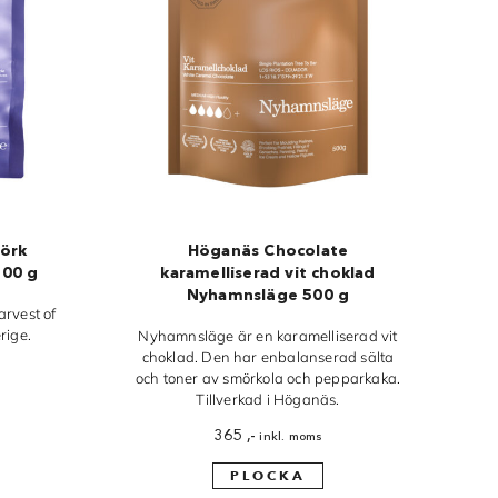
örk
Höganäs Chocolate
500 g
karamelliserad vit choklad
Nyhamnsläge 500 g
rvest of
rige.
Nyhamnsläge är en karamelliserad vit
choklad. Den har enbalanserad sälta
och toner av smörkola och pepparkaka.
Tillverkad i Höganäs.
365
,-
inkl. moms
PLOCKA