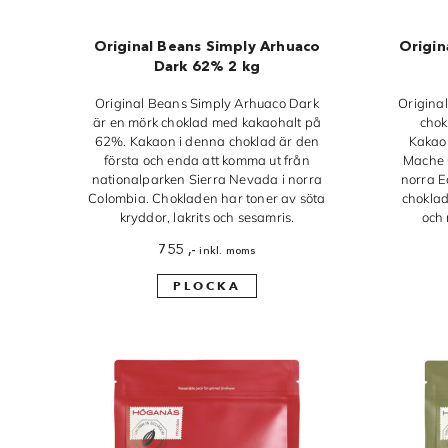
Original Beans Simply Arhuaco
Origin
Dark 62% 2 kg
Original Beans Simply Arhuaco Dark
Origina
är en mörk choklad med kakaohalt på
chok
62%. Kakaon i denna choklad är den
Kakao
första och enda att komma ut från
Mache 
nationalparken Sierra Nevada i norra
norra E
Colombia. Chokladen har toner av söta
choklad
kryddor, lakrits och sesamris.
och 
755
,-
inkl. moms
PLOCKA