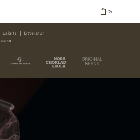
0
Lakrits
Litteratur
åvaror