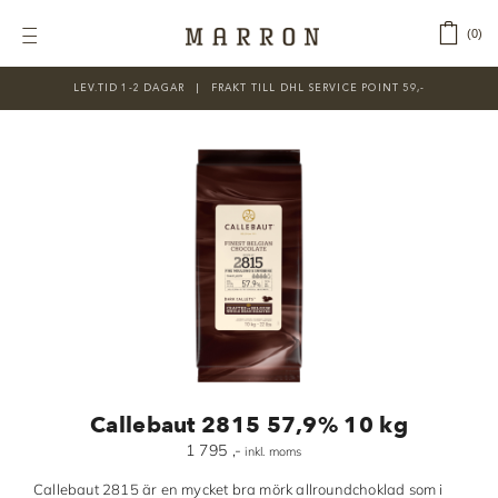
Fortsätt
till
‎ ‎ ‎ ‎
0
Toggle
innehållet
Navigation
LEV.TID 1-2 DAGAR ‎‏‏‎ ‎‏‏‎ ‎|‏‏‎ ‎‏‏‎ ‎‏‏‎ ‎FRAKT TILL DHL SERVICE POINT 59,-
KATEGORIER
Nyheter
Prisnedsatt
Choklad
Chokladfärger
Chokladkurser
Förpackningar
Callebaut 2815 57,9% 10 kg
Lakrits
1 795
,-
inkl. moms
Litteratur
Callebaut 2815 är en mycket bra mörk allroundchoklad som i