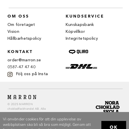
OM OSS
KUNDSERVICE
Om företaget
Kunskapsbank
Vision
Köpvillkor
Hållbarhetspolicy
Integritetspolicy
KONTAKT
order@marron.se
0587-47 47 40
Följ oss på Insta
© 2025 MARRON
chokladfackhandel AB. Alla
rättigheter reserverade.
Vi använder cookies för att din upplevelse av
webbplatsen ska bli så bra som möjligt. Genom att
OK