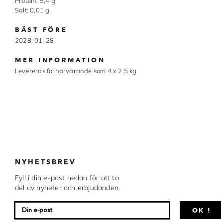
Protein: 5,4 g
Chocovic
Salt: 0,01 g
Malmö Chokladfabrik
BÄST FÖRE
2028-01-28
Martellato
MER INFORMATION
Matfer Bourgeat
Levereras förnärvarande som 4 x 2,5 kg
Nora Chokladskola
Original Beans
Webbutiken MARRON drivs av Marron
Chokladfackhandel AB.
© 2026. Alla rättigheter reserverade.
NYHETSBREV
Fyll i din e-post nedan för att ta
del av nyheter och erbjudanden.
OK !