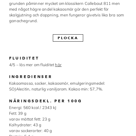
grunden påminner mycket om klassikern Callebaut 811 men
Made in Sweden
med något högre andel kakaosmör gör den perfekt för
skalgjutning och doppning, men fungerar givetvis lika bra som
ganachegrund.
Pralinformar
Verktyg
PLOCKA
Överföringsark
FLUIDITET
Övriga råvaror
4/5 – läs mer om fluiditet
här
VARUMÄRKEN
INGREDIENSER
Kakaomassa, socker, kakaosmör, emulgeringsmedel:
SOJAlecitin, naturlig vaniljarom. Kakao min: 57,7%.
Cacao Barry
NÄRINGSDEKL. PER 100G
Callebaut
Energi: 560 kcal / 2343 kJ
Fett: 39 g
Carma
varav mättat fett: 23 g
Kolhydrater: 43 g
Chocolate World
varav sockerarter: 40 g