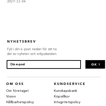
2027-11-04
Chocovic
Malmö Chokladfabrik
Martellato
Matfer Bourgeat
NYHETSBREV
Nora Chokladskola
Fyll i din e-post nedan för att ta
Original Beans
del av nyheter och erbjudanden.
Webbutiken MARRON drivs av Marron
OK !
Chokladfackhandel AB.
© 2026. Alla rättigheter reserverade.
OM OSS
KUNDSERVICE
Om företaget
Kunskapsbank
Vision
Köpvillkor
Hållbarhetspolicy
Integritetspolicy