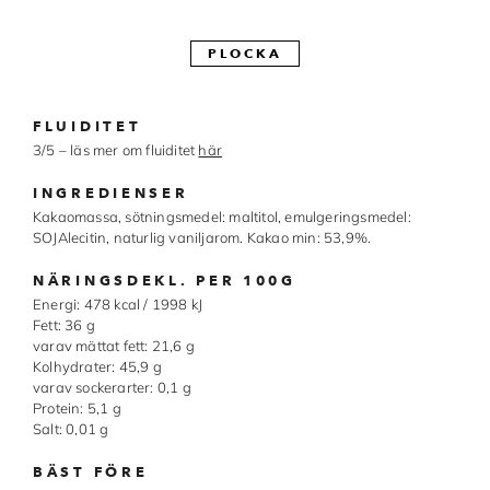
Made in Sweden
PLOCKA
Pralinformar
Verktyg
FLUIDITET
3/5 – läs mer om fluiditet
här
Överföringsark
INGREDIENSER
Övriga råvaror
Kakaomassa, sötningsmedel: maltitol, emulgeringsmedel:
SOJAlecitin, naturlig vaniljarom. Kakao min: 53,9%.
VARUMÄRKEN
NÄRINGSDEKL. PER 100G
Energi: 478 kcal / 1998 kJ
Fett: 36 g
Cacao Barry
varav mättat fett: 21,6 g
Kolhydrater: 45,9 g
Callebaut
varav sockerarter: 0,1 g
Protein: 5,1 g
Carma
Salt: 0,01 g
Chocolate World
BÄST FÖRE