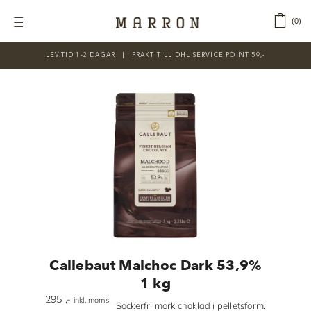
Fortsätt
till
‎ ‎ ‎ ‎
0
Toggle
innehållet
Navigation
LEV.TID 1-2 DAGAR ‎‏‏‎ ‎‏‏‎ ‎|‏‏‎ ‎‏‏‎ ‎‏‏‎ ‎FRAKT TILL DHL SERVICE POINT 59,-
KATEGORIER
Nyheter
Prisnedsatt
Choklad
Chokladfärger
Chokladkurser
Förpackningar
Callebaut Malchoc Dark 53,9%
Lakrits
1 kg
295
,-
inkl. moms
Litteratur
Sockerfri mörk choklad i pelletsform.