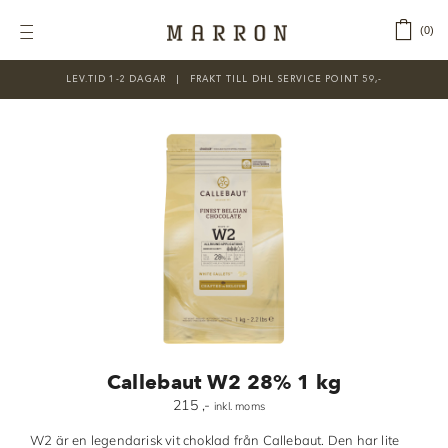
Fortsätt
till
‎ ‎ ‎ ‎
0
Toggle
innehållet
Navigation
LEV.TID 1-2 DAGAR ‎‏‏‎ ‎‏‏‎ ‎|‏‏‎ ‎‏‏‎ ‎‏‏‎ ‎FRAKT TILL DHL SERVICE POINT 59,-
KATEGORIER
Nyheter
Prisnedsatt
Choklad
Chokladfärger
Chokladkurser
Förpackningar
Callebaut W2 28% 1 kg
Lakrits
215
,-
inkl. moms
Litteratur
W2 är en legendarisk vit choklad från Callebaut. Den har lite