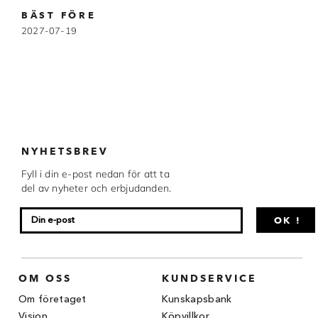
Chocovic
BÄST FÖRE
2027-07-19
Malmö Chokladfabrik
Martellato
Matfer Bourgeat
Nora Chokladskola
NYHETSBREV
Original Beans
Fyll i din e-post nedan för att ta
del av nyheter och erbjudanden.
Webbutiken MARRON drivs av Marron
Chokladfackhandel AB.
© 2026. Alla rättigheter reserverade.
OK !
OM OSS
KUNDSERVICE
Om företaget
Kunskapsbank
Vision
Köpvillkor