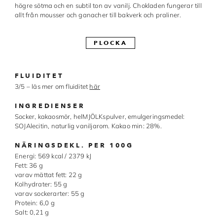
högre sötma och en subtil ton av vanilj. Chokladen fungerar till
Made in Sweden
allt från mousser och ganacher till bakverk och praliner.
Pralinformar
PLOCKA
Verktyg
Överföringsark
FLUIDITET
3/5 – läs mer om fluiditet
här
Övriga råvaror
INGREDIENSER
Socker, kakaosmör, helMJÖLKspulver, emulgeringsmedel:
VARUMÄRKEN
SOJAlecitin, naturlig vaniljarom. Kakao min: 28%.
NÄRINGSDEKL. PER 100G
Cacao Barry
Energi: 569 kcal / 2379 kJ
Fett: 36 g
Callebaut
varav mättat fett: 22 g
Kolhydrater: 55 g
Carma
varav sockerarter: 55 g
Protein: 6,0 g
Chocolate World
Salt: 0,21 g