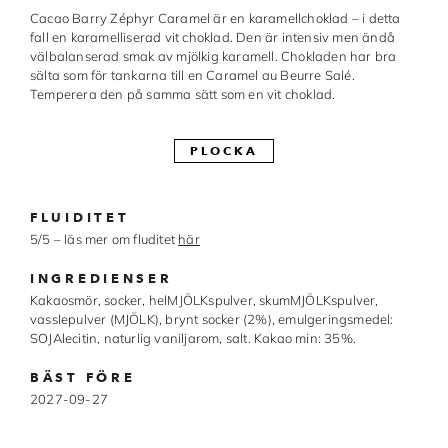
Cacao Barry Zéphyr Caramel är en karamellchoklad – i detta
Made in Sweden
fall en karamelliserad vit choklad. Den är intensiv men ändå
välbalanserad smak av mjölkig karamell. Chokladen har bra
Pralinformar
sälta som för tankarna till en Caramel au Beurre Salé.
Temperera den på samma sätt som en vit choklad.
Verktyg
PLOCKA
Överföringsark
Övriga råvaror
FLUIDITET
5/5 – läs mer om fluditet
här
VARUMÄRKEN
INGREDIENSER
Cacao Barry
Kakaosmör, socker, helMJÖLKspulver, skumMJÖLKspulver,
vasslepulver (MJÖLK), brynt socker (2%), emulgeringsmedel:
SOJAlecitin, naturlig vaniljarom, salt. Kakao min: 35%.
Callebaut
BÄST FÖRE
Carma
2027-09-27
Chocolate World