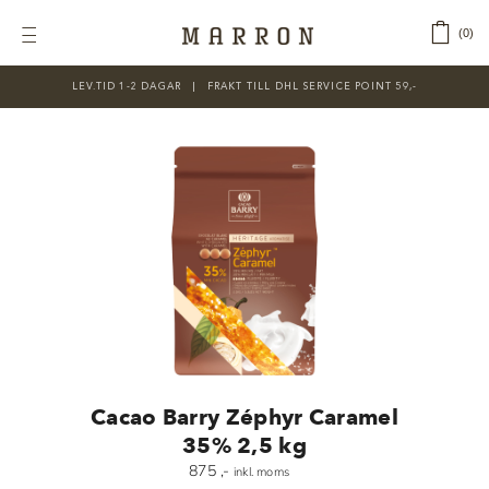
Fortsätt
till
‎ ‎ ‎ ‎
0
Toggle
innehållet
Navigation
LEV.TID 1-2 DAGAR ‎‏‏‎ ‎‏‏‎ ‎|‏‏‎ ‎‏‏‎ ‎‏‏‎ ‎FRAKT TILL DHL SERVICE POINT 59,-
KATEGORIER
Nyheter
Prisnedsatt
Choklad
Chokladfärger
Chokladkurser
Förpackningar
Cacao Barry Zéphyr Caramel
Lakrits
35% 2,5 kg
875
,-
inkl. moms
Litteratur