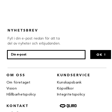
Chocovic
Malmö Chokladfabrik
Martellato
NYHETSBREV
Matfer Bourgeat
Fyll i din e-post nedan för att ta
del av nyheter och erbjudanden.
Nora Chokladskola
OK !
Original Beans
Webbutiken MARRON drivs av Marron
Chokladfackhandel AB.
OM OSS
KUNDSERVICE
© 2026. Alla rättigheter reserverade.
Om företaget
Kunskapsbank
Vision
Köpvillkor
Hållbarhetspolicy
Integritetspolicy
KONTAKT