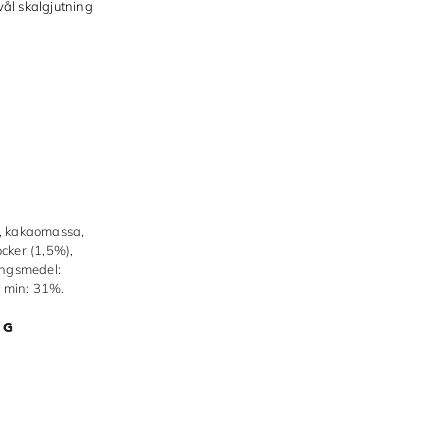
vål skalgjutning
, kakaomassa,
cker (1,5%),
ingsmedel:
o min: 31%.
0G