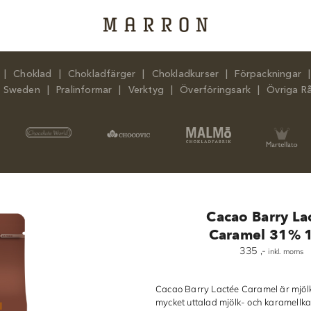
Choklad
Chokladfärger
Chokladkurser
Förpackningar
n Sweden
Pralinformar
Verktyg
Överföringsark
Övriga R
Cacao Barry La
Caramel 31% 
335
,-
inkl. moms
Cacao Barry Lactée Caramel är mjö
mycket uttalad mjölk- och karamellka