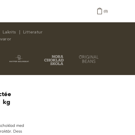
0
Lakrits
Litteratur
åvaror
ctée
1 kg
lkchoklad med
raktär. Dess