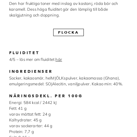
Den har fruktiga toner med inslag av kastanj, röda bär och
Made in Sweden
karamell. Dess höga fluiditet gör den lämplig till både
skalgjutning och doppning.
Pralinformar
PLOCKA
Verktyg
Överföringsark
FLUIDITET
Övriga råvaror
4/5 – läs mer om fluiditet
här
INGREDIENSER
VARUMÄRKEN
Socker, kakaosmör, helMJÖLKspulver, kakaomassa (Ghana),
emulgeringsmedel: SOJAlecitin, vaniljpulver. Kakao min: 40%.
Cacao Barry
NÄRINGSDEKL. PER 100G
Energi: 584 kcal / 2442 kJ
Callebaut
Fett: 41 g
varav mättat fett: 24 g
Carma
Kolhydrater: 45 g
varav sockerarter: 44 g
Chocolate World
Protein: 7,7 g