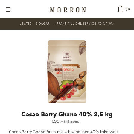
Fortsätt
till
‎ ‎ ‎ ‎
0
Toggle
innehållet
Navigation
LEV.TID 1-2 DAGAR ‎‏‏‎ ‎‏‏‎ ‎|‏‏‎ ‎‏‏‎ ‎‏‏‎ ‎FRAKT TILL DHL SERVICE POINT 59,-
KATEGORIER
Nyheter
Prisnedsatt
Choklad
Chokladfärger
Chokladkurser
Förpackningar
Cacao Barry Ghana 40% 2,5 kg
Lakrits
695
,-
inkl. moms
Litteratur
Cacao Barry Ghana är en mjölkchoklad med 40% kakaohalt.