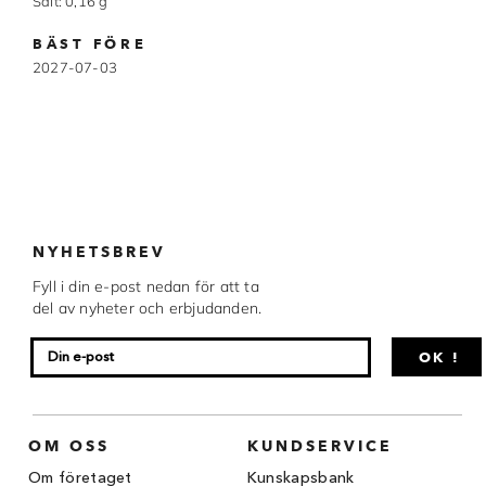
Salt: 0,16 g
Chocovic
BÄST FÖRE
Malmö Chokladfabrik
2027-07-03
Martellato
Matfer Bourgeat
Nora Chokladskola
Original Beans
NYHETSBREV
Fyll i din e-post nedan för att ta
Webbutiken MARRON drivs av Marron
del av nyheter och erbjudanden.
Chokladfackhandel AB.
© 2026. Alla rättigheter reserverade.
OK !
OM OSS
KUNDSERVICE
Om företaget
Kunskapsbank