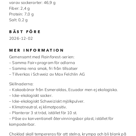
varav sockerarter: 46,9 g
Chocovic
Fiber: 2,4 g
Protein: 7,0 g
Malmö Chokladfabrik
Salt: 0,2 g
Martellato
BÄST FÖRE
2026-12-02
Matfer Bourgeat
MER INFORMATION
Nora Chokladskola
Gemensamt med Rainforest-serien:
– Samma Fair+program för odlarna
Original Beans
– Samma rena smak, fri från tillsatser
– Tillverkas i Schweiz av Max Felchlin AG
Webbutiken MARRON drivs av Marron
Skillnaderna:
Chokladfackhandel AB.
– Kakaobönor från Esmeraldas, Ecuador men ej ekologiska.
© 2026. Alla rättigheter reserverade.
– Icke-ekologiskt socker.
– Icke-ekologiskt Schweiziskt mjölkpulver.
– Klimatneutral, ej klimatpositiv.
– Planterar 3 st träd, istället för 10 st.
– Påse av konventionell återvinningsbar plast, istället för
komposterbar.
Choklad skall tempereras för att stelna, krympa och bli blank på