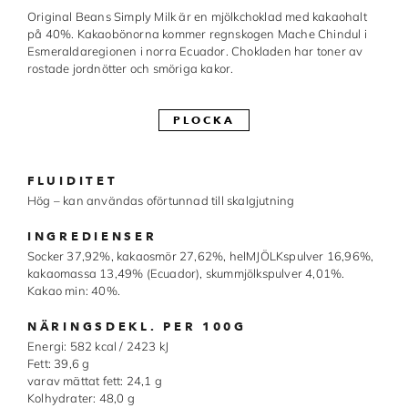
Original Beans Simply Milk är en mjölkchoklad med kakaohalt
Made in Sweden
på 40%. Kakaobönorna kommer regnskogen Mache Chindul i
Esmeraldaregionen i norra Ecuador. Chokladen har toner av
Pralinformar
rostade jordnötter och smöriga kakor.
Verktyg
PLOCKA
Överföringsark
Övriga råvaror
FLUIDITET
Hög – kan användas oförtunnad till skalgjutning
VARUMÄRKEN
INGREDIENSER
Socker 37,92%, kakaosmör 27,62%, helMJÖLKspulver 16,96%,
Cacao Barry
kakaomassa 13,49% (Ecuador), skummjölkspulver 4,01%.
Kakao min: 40%.
Callebaut
NÄRINGSDEKL. PER 100G
Carma
Energi: 582 kcal / 2423 kJ
Fett: 39,6 g
varav mättat fett: 24,1 g
Chocolate World
Kolhydrater: 48,0 g