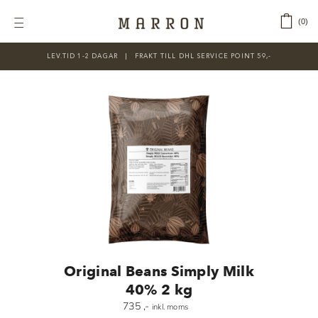
Fortsätt
till
‎ ‎ ‎ ‎
0
Toggle
innehållet
Navigation
LEV.TID 1-2 DAGAR ‎‏‏‎ ‎‏‏‎ ‎|‏‏‎ ‎‏‏‎ ‎‏‏‎ ‎FRAKT TILL DHL SERVICE POINT 59,-
KATEGORIER
Nyheter
Prisnedsatt
Choklad
Chokladfärger
Chokladkurser
Förpackningar
Original Beans Simply Milk
Lakrits
40% 2 kg
735
,-
inkl. moms
Litteratur