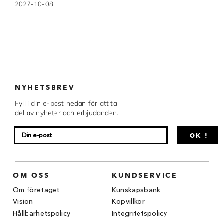
2027-10-08
Chocovic
Malmö Chokladfabrik
Martellato
Matfer Bourgeat
Nora Chokladskola
NYHETSBREV
Fyll i din e-post nedan för att ta
Original Beans
del av nyheter och erbjudanden.
Webbutiken MARRON drivs av Marron
OK !
Chokladfackhandel AB.
© 2026. Alla rättigheter reserverade.
OM OSS
KUNDSERVICE
Om företaget
Kunskapsbank
Vision
Köpvillkor
Hållbarhetspolicy
Integritetspolicy