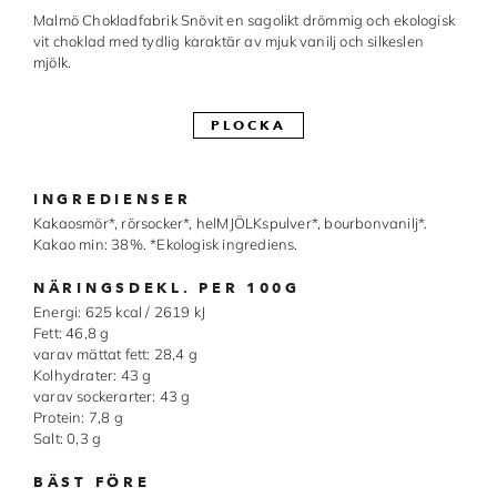
Malmö Chokladfabrik Snövit en sagolikt drömmig och ekologisk
Made in Sweden
vit choklad med tydlig karaktär av mjuk vanilj och silkeslen
mjölk.
Pralinformar
Verktyg
PLOCKA
Överföringsark
INGREDIENSER
Övriga råvaror
Kakaosmör*, rörsocker*, helMJÖLKspulver*, bourbonvanilj*.
Kakao min: 38%. *Ekologisk ingrediens.
VARUMÄRKEN
NÄRINGSDEKL. PER 100G
Energi: 625 kcal / 2619 kJ
Cacao Barry
Fett: 46,8 g
varav mättat fett: 28,4 g
Kolhydrater: 43 g
Callebaut
varav sockerarter: 43 g
Protein: 7,8 g
Carma
Salt: 0,3 g
Chocolate World
BÄST FÖRE