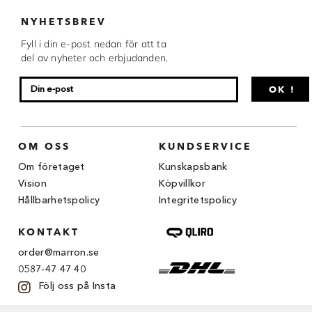
Chocovic
NYHETSBREV
Malmö Chokladfabrik
Fyll i din e-post nedan för att ta
del av nyheter och erbjudanden.
Martellato
OK !
Matfer Bourgeat
Nora Chokladskola
OM OSS
KUNDSERVICE
Original Beans
Om företaget
Kunskapsbank
Vision
Köpvillkor
Webbutiken MARRON drivs av Marron
Chokladfackhandel AB.
Hållbarhetspolicy
Integritetspolicy
© 2026. Alla rättigheter reserverade.
KONTAKT
order@marron.se
0587-47 47 40
Följ oss på Insta