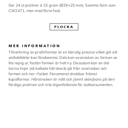
Ger 24 st praliner á 15 gram (Ø29×25 mm). Samma form som
Made in Sweden
CW2471, men med färre fack.
Pralinformar
PLOCKA
Verktyg
Överföringsark
MER INFORMATION
Tillverkning av pralinformar är en känslig process vilket gör att
Övriga råvaror
smådefekter kan förekomma. Dels kan ovansidan av formen se
lite repig ut, fastän formen är helt ny. Dessutom kan en del
tunna linjer (så kallade hårstreck) gå från ovansidan och
VARUMÄRKEN
formen och ner i facket. Fenomenet drabbar främst
kupolformar. Hårstrecken är nätt och jämnt skönjbara på den
färdiga pralinen och inte iögonfallande för slutkonsumenten.
Cacao Barry
Callebaut
Carma
Chocolate World