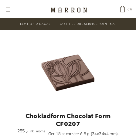
Fortsätt
till
‎ ‎ ‎ ‎
0
Toggle
innehållet
Navigation
LEV.TID 1-2 DAGAR ‎‏‏‎ ‎‏‏‎ ‎|‏‏‎ ‎‏‏‎ ‎‏‏‎ ‎FRAKT TILL DHL SERVICE POINT 59,-
KATEGORIER
Nyheter
Prisnedsatt
Choklad
Chokladfärger
Chokladkurser
Förpackningar
Chokladform Chocolat Form
Lakrits
CF0207
255
,-
inkl. moms
Litteratur
Ger 18 st carréer á 5 g (34x34x4 mm).