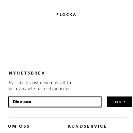
Made in Sweden
PLOCKA
Pralinformar
Verktyg
Överföringsark
Övriga råvaror
NYHETSBREV
VARUMÄRKEN
Fyll i din e-post nedan för att ta
del av nyheter och erbjudanden.
Cacao Barry
Callebaut
OK !
Carma
Chocolate World
OM OSS
KUNDSERVICE