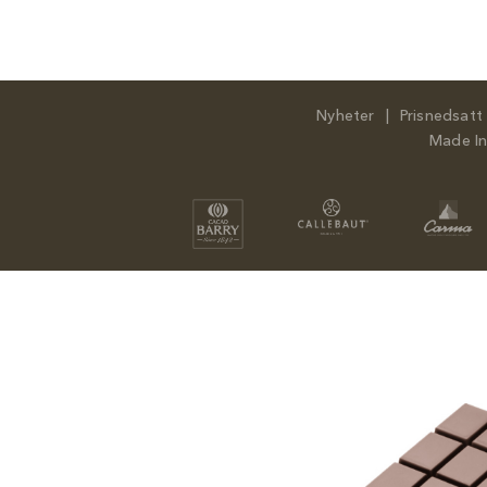
Fortsätt
till
innehållet
Nyheter
Prisnedsatt
Made I