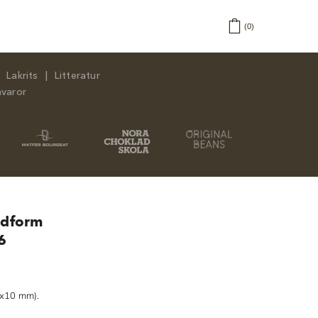
0
Lakrits
Litteratur
åvaror
adform
6
1x10 mm).