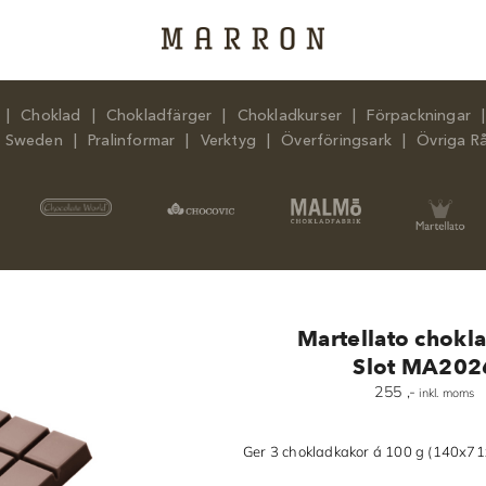
Choklad
Chokladfärger
Chokladkurser
Förpackningar
n Sweden
Pralinformar
Verktyg
Överföringsark
Övriga R
Martellato chokl
Slot MA202
255
,-
inkl. moms
Ger 3 chokladkakor á 100 g (140x7