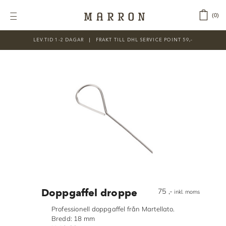
Fortsätt
till
‎ ‎ ‎ ‎
0
Toggle
innehållet
Navigation
LEV.TID 1-2 DAGAR ‎‏‏‎ ‎‏‏‎ ‎|‏‏‎ ‎‏‏‎ ‎‏‏‎ ‎FRAKT TILL DHL SERVICE POINT 59,-
KATEGORIER
Nyheter
Prisnedsatt
Choklad
Chokladfärger
Chokladkurser
Förpackningar
Doppgaffel droppe
75
,-
inkl. moms
Lakrits
Professionell doppgaffel från Martellato.
Bredd: 18 mm
Litteratur