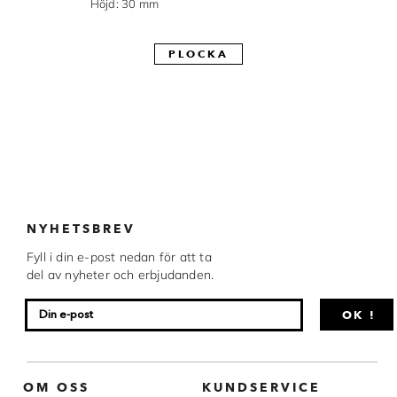
Höjd: 30 mm
Made in Sweden
PLOCKA
Pralinformar
Verktyg
Överföringsark
Övriga råvaror
VARUMÄRKEN
NYHETSBREV
Fyll i din e-post nedan för att ta
Cacao Barry
del av nyheter och erbjudanden.
Callebaut
OK !
Carma
Chocolate World
OM OSS
KUNDSERVICE