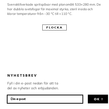
Svensktillverkade spritspåsar med planomått 533×280 mm. De
Made in Sweden
har dubbla svetsfogar för maximal styrka, steril insida och
klarar temperaturer från –30 °C till +110 °C.
Pralinformar
Verktyg
PLOCKA
Överföringsark
Övriga råvaror
VARUMÄRKEN
Cacao Barry
NYHETSBREV
Callebaut
Fyll i din e-post nedan för att ta
del av nyheter och erbjudanden.
Carma
OK !
Chocolate World