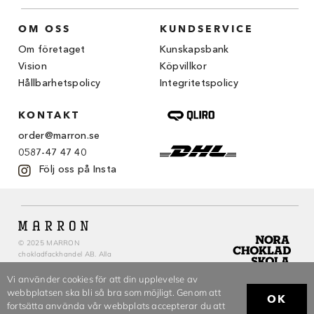
Chocovic
OM OSS
KUNDSERVICE
Malmö Chokladfabrik
Om företaget
Kunskapsbank
Martellato
Vision
Köpvillkor
Hållbarhetspolicy
Integritetspolicy
Matfer Bourgeat
KONTAKT
Nora Chokladskola
order@marron.se
Original Beans
0587-47 47 40
Följ oss på Insta
Webbutiken MARRON drivs av Marron
Chokladfackhandel AB.
© 2026. Alla rättigheter reserverade.
© 2025 MARRON
chokladfackhandel AB. Alla
rättigheter reserverade.
Vi använder cookies för att din upplevelse av
webbplatsen ska bli så bra som möjligt. Genom att
OK
fortsätta använda vår webbplats accepterar du att