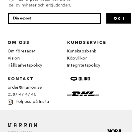
Chocovic
del av nyheter och erbjudanden.
Malmö Chokladfabrik
OK !
Martellato
Matfer Bourgeat
OM OSS
KUNDSERVICE
Om företaget
Kunskapsbank
Nora Chokladskola
Vision
Köpvillkor
Original Beans
Hållbarhetspolicy
Integritetspolicy
KONTAKT
Webbutiken MARRON drivs av Marron
Chokladfackhandel AB.
order@marron.se
© 2026. Alla rättigheter reserverade.
0587-47 47 40
Följ oss på Insta