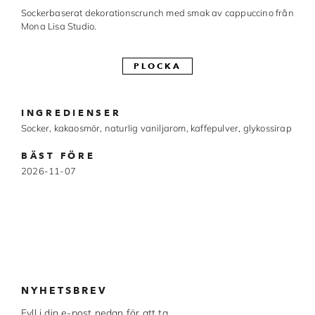
Sockerbaserat dekorationscrunch med smak av cappuccino från
Made in Sweden
Mona Lisa Studio.
Pralinformar
PLOCKA
Verktyg
Överföringsark
INGREDIENSER
Socker, kakaosmör, naturlig vaniljarom, kaffepulver, glykossirap
Övriga råvaror
BÄST FÖRE
2026-11-07
VARUMÄRKEN
Cacao Barry
Callebaut
Carma
NYHETSBREV
Chocolate World
Fyll i din e-post nedan för att ta