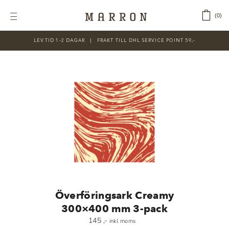
Fortsätt
till
‎ ‎ ‎ ‎
0
Toggle
innehållet
Navigation
LEV.TID 1-2 DAGAR ‎‏‏‎ ‎‏‏‎ ‎|‏‏‎ ‎‏‏‎ ‎‏‏‎ ‎FRAKT TILL DHL SERVICE POINT 59,-
KATEGORIER
Nyheter
Prisnedsatt
Choklad
Chokladfärger
Chokladkurser
Förpackningar
Överföringsark Creamy
Lakrits
300×400 mm 3-pack
145
,-
inkl. moms
Litteratur