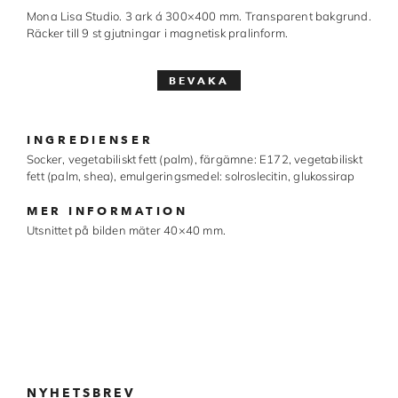
Mona Lisa Studio. 3 ark á 300×400 mm. Transparent bakgrund.
Made in Sweden
Räcker till 9 st gjutningar i magnetisk pralinform.
Pralinformar
Verktyg
Överföringsark
INGREDIENSER
Socker, vegetabiliskt fett (palm), färgämne: E172, vegetabiliskt
Övriga råvaror
fett (palm, shea), emulgeringsmedel: solroslecitin, glukossirap
MER INFORMATION
VARUMÄRKEN
Utsnittet på bilden mäter 40×40 mm.
Cacao Barry
Callebaut
Carma
Chocolate World
NYHETSBREV