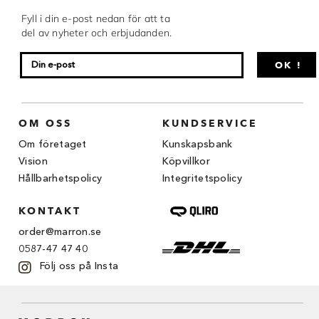
Chocovic
Fyll i din e-post nedan för att ta
del av nyheter och erbjudanden.
Malmö Chokladfabrik
OK !
Martellato
Matfer Bourgeat
OM OSS
KUNDSERVICE
Nora Chokladskola
Om företaget
Kunskapsbank
Original Beans
Vision
Köpvillkor
Hållbarhetspolicy
Integritetspolicy
Webbutiken MARRON drivs av Marron
Chokladfackhandel AB.
KONTAKT
© 2026. Alla rättigheter reserverade.
order@marron.se
0587-47 47 40
Följ oss på Insta