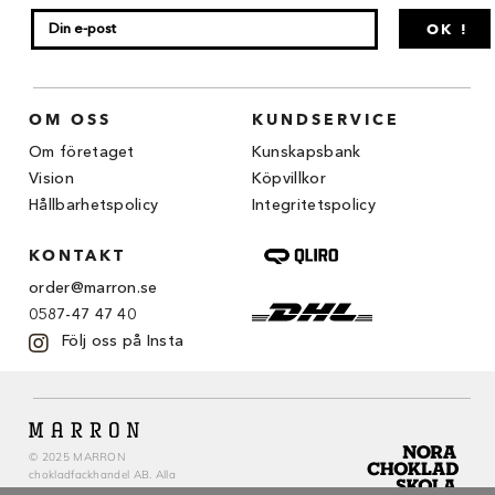
Chocovic
OK !
Malmö Chokladfabrik
Martellato
OM OSS
KUNDSERVICE
Matfer Bourgeat
Om företaget
Kunskapsbank
Vision
Köpvillkor
Nora Chokladskola
Hållbarhetspolicy
Integritetspolicy
Original Beans
KONTAKT
order@marron.se
Webbutiken MARRON drivs av Marron
Chokladfackhandel AB.
0587-47 47 40
© 2026. Alla rättigheter reserverade.
Följ oss på Insta
© 2025 MARRON
chokladfackhandel AB. Alla
rättigheter reserverade.