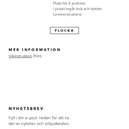
Plats för 4 praliner
Made in Sweden
I priset ingår lock och botten.
Levereras plano.
Pralinformar
PLOCKA
Verktyg
Överföringsark
MER INFORMATION
Övriga råvaror
Vikinstruktion
(film)
VARUMÄRKEN
Cacao Barry
Callebaut
NYHETSBREV
Carma
Fyll i din e-post nedan för att ta
Chocolate World
del av nyheter och erbjudanden.