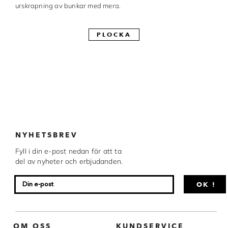
urskrapning av bunkar med mera.
Made in Sweden
PLOCKA
Pralinformar
Verktyg
Överföringsark
Övriga råvaror
VARUMÄRKEN
NYHETSBREV
Fyll i din e-post nedan för att ta
Cacao Barry
del av nyheter och erbjudanden.
Callebaut
OK !
Carma
Chocolate World
OM OSS
KUNDSERVICE