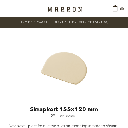
Fortsätt
till
‎ ‎ ‎ ‎
0
Toggle
innehållet
Navigation
LEV.TID 1-2 DAGAR ‎‏‏‎ ‎‏‏‎ ‎|‏‏‎ ‎‏‏‎ ‎‏‏‎ ‎FRAKT TILL DHL SERVICE POINT 59,-
KATEGORIER
Nyheter
Prisnedsatt
Choklad
Chokladfärger
Chokladkurser
Förpackningar
Skrapkort 155×120 mm
Lakrits
29
,-
inkl. moms
Litteratur
Skrapkort i plast för diverse olika användningsområden såsom