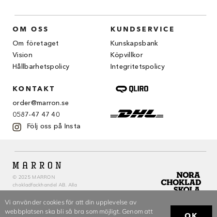
Chocovic
Malmö Chokladfabrik
OM OSS
KUNDSERVICE
Om företaget
Kunskapsbank
Martellato
Vision
Köpvillkor
Matfer Bourgeat
Hållbarhetspolicy
Integritetspolicy
Nora Chokladskola
KONTAKT
order@marron.se
Original Beans
0587-47 47 40
Följ oss på Insta
Webbutiken MARRON drivs av Marron
Chokladfackhandel AB.
© 2026. Alla rättigheter reserverade.
© 2025 MARRON
chokladfackhandel AB. Alla
rättigheter reserverade.
Vi använder cookies för att din upplevelse av
webbplatsen ska bli så bra som möjligt. Genom att
OK