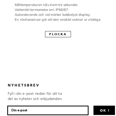
Måltemperaturen nås inom tre sekunder.
Made in Sweden
Vattentät termometer enl. IP66/67.
Autoroterande och vid mörker bakbelyst display.
Pralinformar
En rörelsesensor gör att den snabbt vaknar ur viloläge.
Verktyg
PLOCKA
Överföringsark
Övriga råvaror
VARUMÄRKEN
Cacao Barry
NYHETSBREV
Callebaut
Fyll i din e-post nedan för att ta
Carma
del av nyheter och erbjudanden.
Chocolate World
OK !