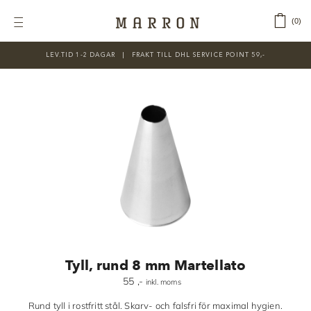
Fortsätt
till
‎ ‎ ‎ ‎
0
Toggle
innehållet
Navigation
LEV.TID 1-2 DAGAR ‎‏‏‎ ‎‏‏‎ ‎|‏‏‎ ‎‏‏‎ ‎‏‏‎ ‎FRAKT TILL DHL SERVICE POINT 59,-
KATEGORIER
Nyheter
Prisnedsatt
Choklad
Chokladfärger
Chokladkurser
Förpackningar
Tyll, rund 8 mm Martellato
Lakrits
55
,-
inkl. moms
Litteratur
Rund tyll i rostfritt stål. Skarv- och falsfri för maximal hygien.