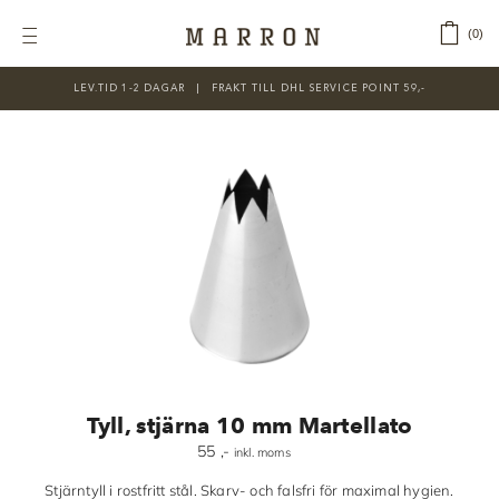
Fortsätt
till
‎ ‎ ‎ ‎
0
Toggle
innehållet
Navigation
LEV.TID 1-2 DAGAR ‎‏‏‎ ‎‏‏‎ ‎|‏‏‎ ‎‏‏‎ ‎‏‏‎ ‎FRAKT TILL DHL SERVICE POINT 59,-
KATEGORIER
Nyheter
Prisnedsatt
Choklad
Chokladfärger
Chokladkurser
Förpackningar
Tyll, stjärna 10 mm Martellato
Lakrits
55
,-
inkl. moms
Litteratur
Stjärntyll i rostfritt stål. Skarv- och falsfri för maximal hygien.