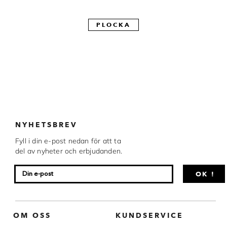
Made in Sweden
PLOCKA
Pralinformar
Verktyg
Överföringsark
Övriga råvaror
NYHETSBREV
VARUMÄRKEN
Fyll i din e-post nedan för att ta
del av nyheter och erbjudanden.
Cacao Barry
Callebaut
OK !
Carma
Chocolate World
OM OSS
KUNDSERVICE