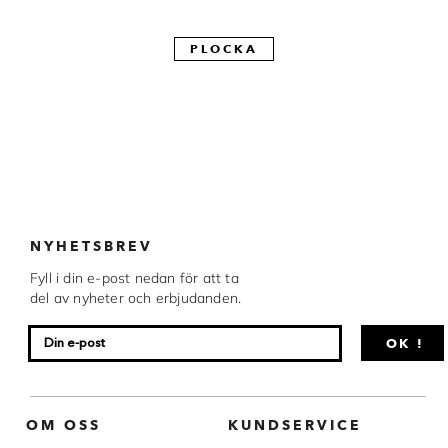
Made in Sweden
PLOCKA
Pralinformar
Verktyg
Överföringsark
Övriga råvaror
NYHETSBREV
VARUMÄRKEN
Fyll i din e-post nedan för att ta
del av nyheter och erbjudanden.
Cacao Barry
Callebaut
OK !
Carma
Chocolate World
OM OSS
KUNDSERVICE