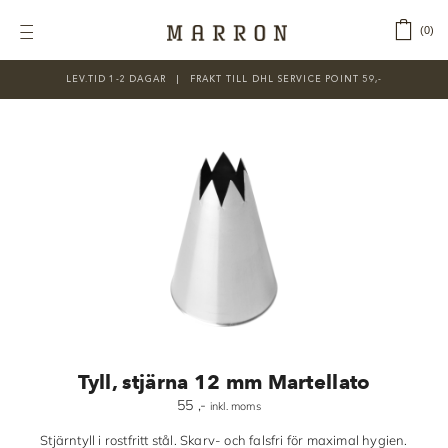
Fortsätt
till
‎ ‎ ‎ ‎
0
Toggle
innehållet
Navigation
LEV.TID 1-2 DAGAR ‎‏‏‎ ‎‏‏‎ ‎|‏‏‎ ‎‏‏‎ ‎‏‏‎ ‎FRAKT TILL DHL SERVICE POINT 59,-
KATEGORIER
Nyheter
Prisnedsatt
Choklad
Chokladfärger
Chokladkurser
Förpackningar
Tyll, stjärna 12 mm Martellato
Lakrits
55
,-
inkl. moms
Litteratur
Stjärntyll i rostfritt stål. Skarv- och falsfri för maximal hygien.