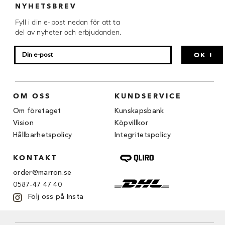
NYHETSBREV
Chocovic
Fyll i din e-post nedan för att ta
Malmö Chokladfabrik
del av nyheter och erbjudanden.
Martellato
OK !
Matfer Bourgeat
Nora Chokladskola
OM OSS
KUNDSERVICE
Original Beans
Om företaget
Kunskapsbank
Vision
Köpvillkor
Webbutiken MARRON drivs av Marron
Hållbarhetspolicy
Integritetspolicy
Chokladfackhandel AB.
© 2026. Alla rättigheter reserverade.
KONTAKT
order@marron.se
0587-47 47 40
Följ oss på Insta