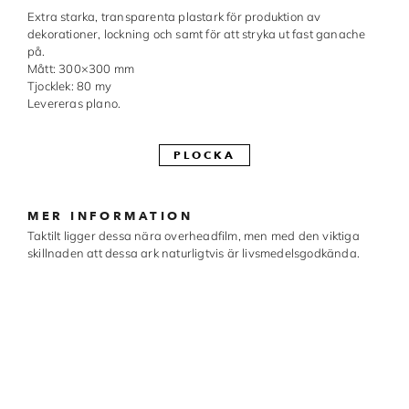
Extra starka, transparenta plastark för produktion av
Made in Sweden
dekorationer, lockning och samt för att stryka ut fast ganache
på.
Pralinformar
Mått: 300×300 mm
Tjocklek: 80 my
Verktyg
Levereras plano.
Överföringsark
PLOCKA
Övriga råvaror
MER INFORMATION
VARUMÄRKEN
Taktilt ligger dessa nära overheadfilm, men med den viktiga
skillnaden att dessa ark naturligtvis är livsmedelsgodkända.
Cacao Barry
Callebaut
Carma
Chocolate World