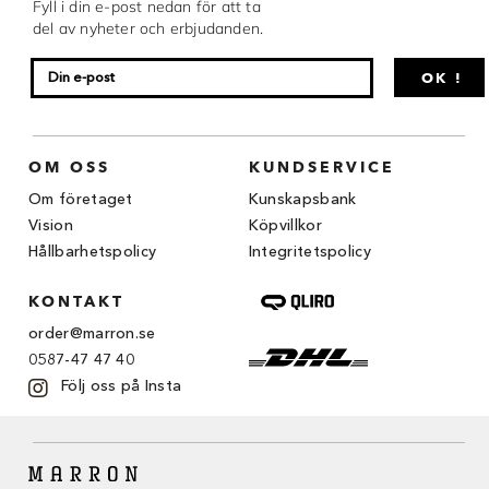
Fyll i din e-post nedan för att ta
Chocovic
del av nyheter och erbjudanden.
Malmö Chokladfabrik
OK !
Martellato
Matfer Bourgeat
OM OSS
KUNDSERVICE
Nora Chokladskola
Om företaget
Kunskapsbank
Vision
Köpvillkor
Original Beans
Hållbarhetspolicy
Integritetspolicy
Webbutiken MARRON drivs av Marron
KONTAKT
Chokladfackhandel AB.
© 2026. Alla rättigheter reserverade.
order@marron.se
0587-47 47 40
Följ oss på Insta