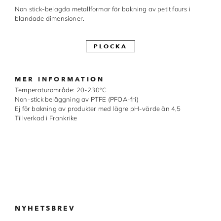
Non stick-belagda metallformar för bakning av petit fours i
Made in Sweden
blandade dimensioner.
Pralinformar
PLOCKA
Verktyg
Överföringsark
MER INFORMATION
Temperaturområde: 20-230°C
Övriga råvaror
Non-stick beläggning av PTFE (PFOA-fri)
Ej för bakning av produkter med lägre pH-värde än 4,5
Tillverkad i Frankrike
VARUMÄRKEN
Cacao Barry
Callebaut
Carma
Chocolate World
NYHETSBREV