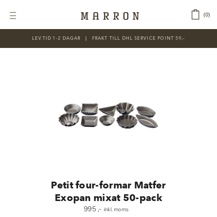
Fortsätt
till
‎ ‎ ‎ ‎
0
Toggle
innehållet
Navigation
LEV.TID 1-2 DAGAR ‎‏‏‎ ‎‏‏‎ ‎|‏‏‎ ‎‏‏‎ ‎‏‏‎ ‎FRAKT TILL DHL SERVICE POINT 59,-
KATEGORIER
Nyheter
Prisnedsatt
Choklad
Chokladfärger
Chokladkurser
Förpackningar
Petit four-formar Matfer
Lakrits
Exopan mixat 50-pack
995
,-
inkl. moms
Litteratur