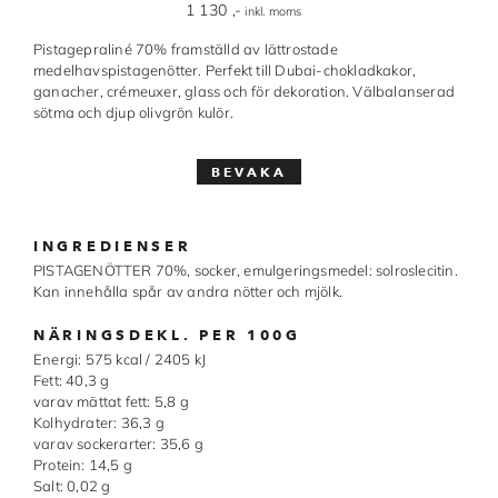
1 130
,-
inkl. moms
Made in Sweden
Pistagepraliné 70% framställd av lättrostade
medelhavspistagenötter. Perfekt till Dubai-chokladkakor,
Pralinformar
ganacher, crémeuxer, glass och för dekoration. Välbalanserad
sötma och djup olivgrön kulör.
Verktyg
Överföringsark
Övriga råvaror
INGREDIENSER
PISTAGENÖTTER 70%, socker, emulgeringsmedel: solroslecitin.
VARUMÄRKEN
Kan innehålla spår av andra nötter och mjölk.
Cacao Barry
NÄRINGSDEKL. PER 100G
Energi: 575 kcal / 2405 kJ
Callebaut
Fett: 40,3 g
varav mättat fett: 5,8 g
Carma
Kolhydrater: 36,3 g
varav sockerarter: 35,6 g
Protein: 14,5 g
Chocolate World
Salt: 0,02 g