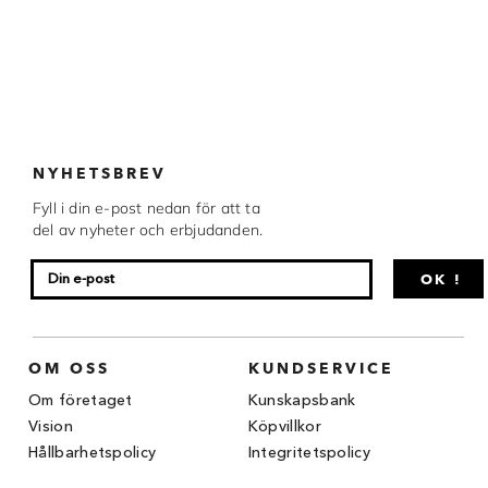
Chocovic
Malmö Chokladfabrik
Martellato
Matfer Bourgeat
NYHETSBREV
Nora Chokladskola
Fyll i din e-post nedan för att ta
del av nyheter och erbjudanden.
Original Beans
OK !
Webbutiken MARRON drivs av Marron
Chokladfackhandel AB.
© 2026. Alla rättigheter reserverade.
OM OSS
KUNDSERVICE
Om företaget
Kunskapsbank
Vision
Köpvillkor
Hållbarhetspolicy
Integritetspolicy