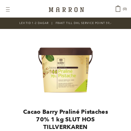
Fortsätt
till
‎ ‎ ‎ ‎
0
Toggle
innehållet
Navigation
LEV.TID 1-2 DAGAR ‎‏‏‎ ‎‏‏‎ ‎|‏‏‎ ‎‏‏‎ ‎‏‏‎ ‎FRAKT TILL DHL SERVICE POINT 59,-
KATEGORIER
Nyheter
Prisnedsatt
Choklad
Chokladfärger
Chokladkurser
Förpackningar
Cacao Barry Praliné Pistaches
Lakrits
70% 1 kg SLUT HOS
TILLVERKAREN
Litteratur