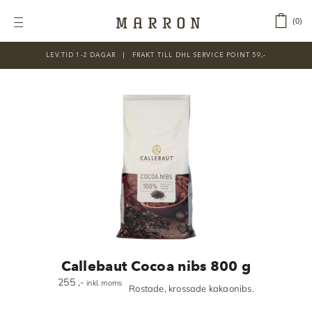
Fortsätt
till
‎ ‎ ‎ ‎
0
Toggle
innehållet
Navigation
LEV.TID 1-2 DAGAR ‎‏‏‎ ‎‏‏‎ ‎|‏‏‎ ‎‏‏‎ ‎‏‏‎ ‎FRAKT TILL DHL SERVICE POINT 59,-
KATEGORIER
Nyheter
Prisnedsatt
Choklad
Chokladfärger
Chokladkurser
Förpackningar
Callebaut Cocoa nibs 800 g
Lakrits
255
,-
inkl. moms
Rostade, krossade kakaonibs.
Litteratur