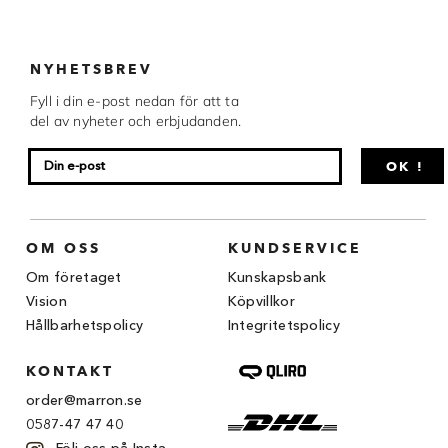
Chocovic
Malmö Chokladfabrik
NYHETSBREV
Martellato
Fyll i din e-post nedan för att ta
del av nyheter och erbjudanden.
Matfer Bourgeat
OK !
Nora Chokladskola
Original Beans
OM OSS
KUNDSERVICE
Webbutiken MARRON drivs av Marron
Om företaget
Kunskapsbank
Chokladfackhandel AB.
© 2026. Alla rättigheter reserverade.
Vision
Köpvillkor
Hållbarhetspolicy
Integritetspolicy
KONTAKT
order@marron.se
0587-47 47 40