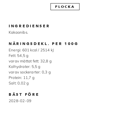
PLOCKA
Made in Sweden
Pralinformar
INGREDIENSER
Verktyg
Kakaonibs.
NÄRINGSDEKL. PER 100G
Överföringsark
Energi: 601 kcal / 2514 kJ
Fett: 54,5 g
Övriga råvaror
varav mättat fett: 32,8 g
Kolhydrater: 5,5 g
varav sockerarter: 0,3 g
VARUMÄRKEN
Protein: 11,7 g
Salt: 0,02 g
Cacao Barry
BÄST FÖRE
Callebaut
2028-02-09
Carma
Chocolate World