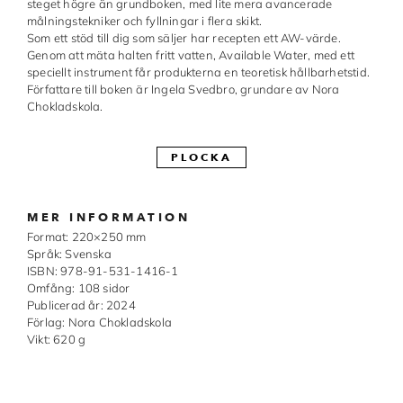
steget högre än grundboken, med lite mera avancerade
målningstekniker och fyllningar i flera skikt.
Made in Sweden
Som ett stöd till dig som säljer har recepten ett AW-värde.
Genom att mäta halten fritt vatten, Available Water, med ett
Pralinformar
speciellt instrument får produkterna en teoretisk hållbarhetstid.
Författare till boken är Ingela Svedbro, grundare av Nora
Verktyg
Chokladskola.
Överföringsark
PLOCKA
Övriga råvaror
MER INFORMATION
VARUMÄRKEN
Format: 220×250 mm
Språk: Svenska
Cacao Barry
ISBN: 978-91-531-1416-1
Omfång: 108 sidor
Callebaut
Publicerad år: 2024
Förlag: Nora Chokladskola
Vikt: 620 g
Carma
Chocolate World