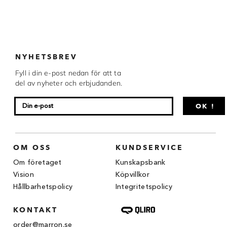
Chocovic
Malmö Chokladfabrik
Martellato
NYHETSBREV
Matfer Bourgeat
Fyll i din e-post nedan för att ta
del av nyheter och erbjudanden.
Nora Chokladskola
OK !
Original Beans
Webbutiken MARRON drivs av Marron
Chokladfackhandel AB.
OM OSS
KUNDSERVICE
© 2026. Alla rättigheter reserverade.
Om företaget
Kunskapsbank
Vision
Köpvillkor
Hållbarhetspolicy
Integritetspolicy
KONTAKT
order@marron.se