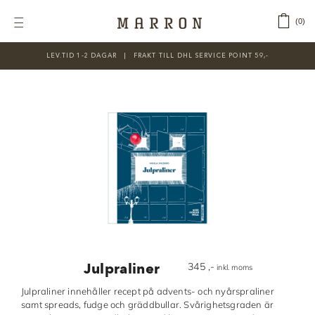
Fortsätt
till
‎ ‎ ‎ ‎
0
Toggle
innehållet
Navigation
LEV.TID 1-2 DAGAR ‎‏‏‎ ‎‏‏‎ ‎|‏‏‎ ‎‏‏‎ ‎‏‏‎ ‎FRAKT TILL DHL SERVICE POINT 59,-
KATEGORIER
Nyheter
Prisnedsatt
Choklad
Chokladfärger
Chokladkurser
Förpackningar
Julpraliner
345
,-
inkl. moms
Lakrits
Julpraliner innehåller recept på advents- och nyårspraliner
samt spreads, fudge och gräddbullar. Svårighetsgraden är
Litteratur