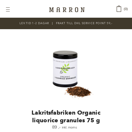
Fortsätt
till
‎ ‎ ‎ ‎
0
Toggle
innehållet
Navigation
LEV.TID 1-2 DAGAR ‎‏‏‎ ‎‏‏‎ ‎|‏‏‎ ‎‏‏‎ ‎‏‏‎ ‎FRAKT TILL DHL SERVICE POINT 59,-
KATEGORIER
Nyheter
Prisnedsatt
Choklad
Chokladfärger
Chokladkurser
Förpackningar
Lakritsfabriken Organic
Lakrits
liquorice granules 75 g
89
,-
inkl. moms
Litteratur