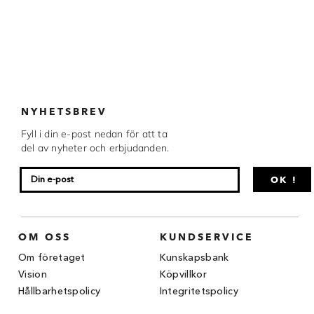
Chocovic
Malmö Chokladfabrik
Martellato
Matfer Bourgeat
NYHETSBREV
Nora Chokladskola
Fyll i din e-post nedan för att ta
del av nyheter och erbjudanden.
Original Beans
OK !
Webbutiken MARRON drivs av Marron
Chokladfackhandel AB.
© 2026. Alla rättigheter reserverade.
OM OSS
KUNDSERVICE
Om företaget
Kunskapsbank
Vision
Köpvillkor
Hållbarhetspolicy
Integritetspolicy