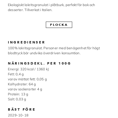
Ekologiskt lakritsgranulat i plåtburk, perfekt för bak och
Made in Sweden
desserter. Tillverkat i Italien.
Pralinformar
PLOCKA
Verktyg
Överföringsark
INGREDIENSER
100% lakritsgranulat. Personer med benägenhet för högt
Övriga råvaror
blodtryck bör undvika överdriven konsumtion.
NÄRINGSDEKL. PER 100G
VARUMÄRKEN
Energi: 320 kcal / 1360 kJ
Fett: 0,4 g
Cacao Barry
varav mättat fett: 0,05 g
Kolhydrater: 64 g
varav sockerarter 4 g
Callebaut
Protein: 13 g
Salt: 0,03 g
Carma
BÄST FÖRE
Chocolate World
2029-10-18