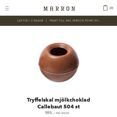
Fortsätt
till
‎ ‎ ‎ ‎
0
Toggle
innehållet
Navigation
LEV.TID 1-2 DAGAR ‎‏‏‎ ‎‏‏‎ ‎|‏‏‎ ‎‏‏‎ ‎‏‏‎ ‎FRAKT TILL DHL SERVICE POINT 59,-
KATEGORIER
Nyheter
Prisnedsatt
Choklad
Chokladfärger
Chokladkurser
Förpackningar
Tryffelskal mjölkchoklad
Lakrits
Callebaut 504 st
995
,-
inkl. moms
Litteratur