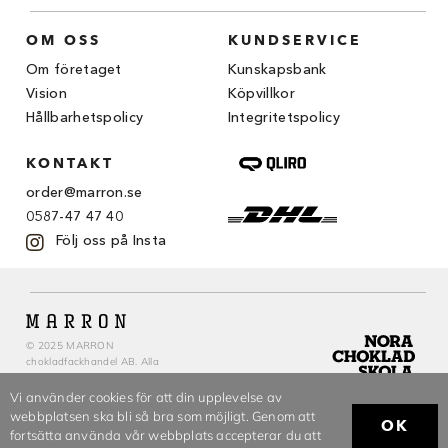
OM OSS
KUNDSERVICE
Om företaget
Kunskapsbank
Vision
Köpvillkor
Hållbarhetspolicy
Integritetspolicy
KONTAKT
order@marron.se
0587-47 47 40
Följ oss på Insta
© 2025 MARRON
chokladfackhandel AB. Alla
rättigheter reserverade.
Vi använder cookies för att din upplevelse av
webbplatsen ska bli så bra som möjligt. Genom att
OK
fortsätta använda vår webbplats accepterar du att