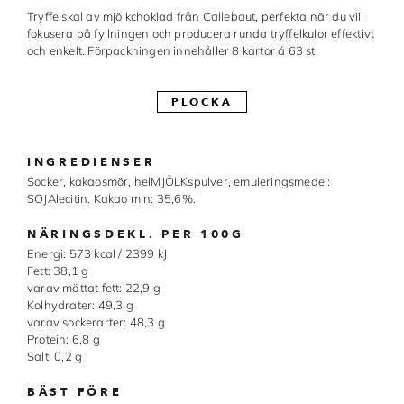
Tryffelskal av mjölkchoklad från Callebaut, perfekta när du vill
Made in Sweden
fokusera på fyllningen och producera runda tryffelkulor effektivt
och enkelt. Förpackningen innehåller 8 kartor á 63 st.
Pralinformar
Verktyg
PLOCKA
Överföringsark
INGREDIENSER
Övriga råvaror
Socker, kakaosmör, helMJÖLKspulver, emuleringsmedel:
SOJAlecitin. Kakao min: 35,6%.
VARUMÄRKEN
NÄRINGSDEKL. PER 100G
Energi: 573 kcal / 2399 kJ
Cacao Barry
Fett: 38,1 g
varav mättat fett: 22,9 g
Kolhydrater: 49,3 g
Callebaut
varav sockerarter: 48,3 g
Protein: 6,8 g
Carma
Salt: 0,2 g
Chocolate World
BÄST FÖRE