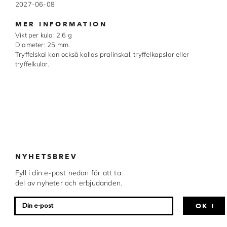
2027-06-08
Chocovic
MER INFORMATION
Malmö Chokladfabrik
Vikt per kula: 2,6 g
Diameter: 25 mm.
Martellato
Tryffelskal kan också kallas pralinskal, tryffelkapslar eller
tryffelkulor.
Matfer Bourgeat
Nora Chokladskola
Original Beans
Webbutiken MARRON drivs av Marron
Chokladfackhandel AB.
© 2026. Alla rättigheter reserverade.
NYHETSBREV
Fyll i din e-post nedan för att ta
del av nyheter och erbjudanden.
OK !