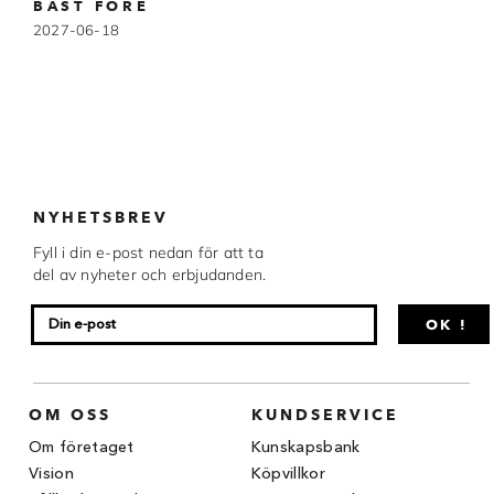
BÄST FÖRE
Chocovic
2027-06-18
Malmö Chokladfabrik
Martellato
Matfer Bourgeat
Nora Chokladskola
NYHETSBREV
Original Beans
Fyll i din e-post nedan för att ta
del av nyheter och erbjudanden.
Webbutiken MARRON drivs av Marron
Chokladfackhandel AB.
OK !
© 2026. Alla rättigheter reserverade.
OM OSS
KUNDSERVICE
Om företaget
Kunskapsbank
Vision
Köpvillkor