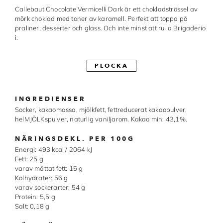
Callebaut Chocolate Vermicelli Dark är ett chokladströssel av
Made in Sweden
mörk choklad med toner av karamell. Perfekt att toppa på
praliner, desserter och glass. Och inte minst att rulla Brigaderio
Pralinformar
i.
Verktyg
PLOCKA
Överföringsark
Övriga råvaror
INGREDIENSER
Socker, kakaomassa, mjölkfett, fettreducerat kakaopulver,
helMJÖLKspulver, naturlig vaniljarom. Kakao min: 43,1%.
VARUMÄRKEN
NÄRINGSDEKL. PER 100G
Cacao Barry
Energi: 493 kcal / 2064 kJ
Fett: 25 g
varav mättat fett: 15 g
Callebaut
Kolhydrater: 56 g
varav sockerarter: 54 g
Carma
Protein: 5,5 g
Salt: 0,18 g
Chocolate World