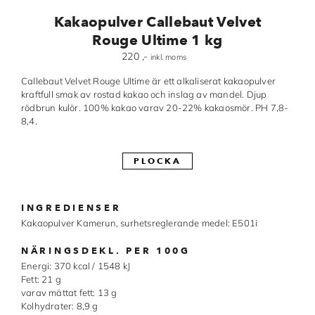
Kakaopulver Callebaut Velvet
Made in Sweden
Rouge Ultime 1 kg
Pralinformar
220
,-
inkl. moms
Verktyg
Callebaut Velvet Rouge Ultime är ett alkaliserat kakaopulver
kraftfull smak av rostad kakao och inslag av mandel. Djup
Överföringsark
rödbrun kulör. 100% kakao varav 20-22% kakaosmör. PH 7,8-
8,4.
Övriga råvaror
PLOCKA
VARUMÄRKEN
INGREDIENSER
Cacao Barry
Kakaopulver Kamerun, surhetsreglerande medel: E501i
Callebaut
NÄRINGSDEKL. PER 100G
Energi: 370 kcal / 1548 kJ
Carma
Fett: 21 g
varav mättat fett: 13 g
Chocolate World
Kolhydrater: 8,9 g