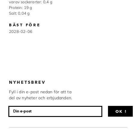
varav sockerarter: 0,4 g
Chocovic
Protein: 19 g
Salt: 0,04 g
Malmö Chokladfabrik
BÄST FÖRE
Martellato
2028-02-06
Matfer Bourgeat
Nora Chokladskola
Original Beans
Webbutiken MARRON drivs av Marron
NYHETSBREV
Chokladfackhandel AB.
© 2026. Alla rättigheter reserverade.
Fyll i din e-post nedan för att ta
del av nyheter och erbjudanden.
OK !