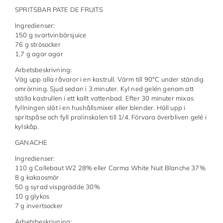
Chocovic
SPRITSBAR PATE DE FRUITS
Ingredienser:
Malmö Chokladfabrik
150 g svartvinbärsjuice
76 g strösocker
Martellato
1,7 g agar agar
Matfer Bourgeat
Arbetsbeskrivning:
Väg upp alla råvaror i en kastrull. Värm till 90°C under ständig
Nora Chokladskola
omrörning. Sjud sedan i 3 minuter. Kyl ned gelén genom att
ställa kastrullen i ett kallt vattenbad. Efter 30 minuter mixas
fyllningen slät i en hushållsmixer eller blender. Häll upp i
Original Beans
spritspåse och fyll pralinskalen till 1/4. Förvara överbliven gelé i
kylskåp.
Webbutiken MARRON drivs av Marron
Chokladfackhandel AB.
GANACHE
© 2026. Alla rättigheter reserverade.
Ingredienser:
110 g Callebaut W2 28% eller Carma White Nuit Blanche 37%
8 g kakaosmör
50 g syrad vispgrädde 30%
10 g glykos
7 g invertsocker
Arbetsbeskrivning: