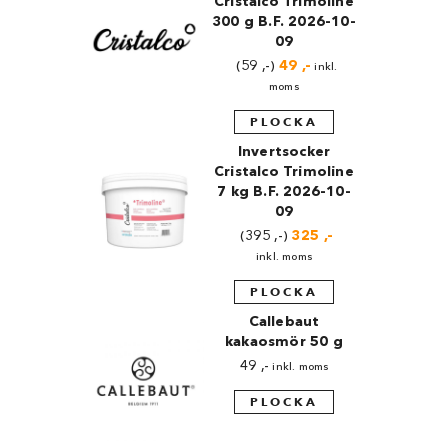
Cristalco Trimoline
300 g B.F. 2026-10-
09
59
,-
Det
49
,-
Det
inkl.
ursprungliga
nuvarande
moms
priset
priset
var:
är:
PLOCKA
59 ,-.
49 ,-.
Invertsocker
Cristalco Trimoline
7 kg B.F. 2026-10-
09
395
,-
Det
325
,-
Det
ursprungliga
nuvarande
inkl. moms
priset
priset
var:
är:
PLOCKA
395 ,-.
325 ,-.
Callebaut
kakaosmör 50 g
49
,-
inkl. moms
PLOCKA