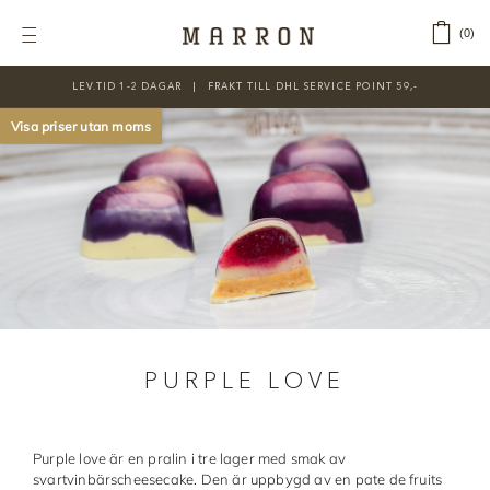
Fortsätt
till
‎ ‎ ‎ ‎
0
Toggle
innehållet
Navigation
LEV.TID 1-2 DAGAR ‎‏‏‎ ‎‏‏‎ ‎|‏‏‎ ‎‏‏‎ ‎‏‏‎ ‎FRAKT TILL DHL SERVICE POINT 59,-
KATEGORIER
Visa priser utan moms
Nyheter
Prisnedsatt
Choklad
Chokladfärger
Chokladkurser
PURPLE LOVE
Förpackningar
Lakrits
Purple love är en pralin i tre lager med smak av
Litteratur
svartvinbärscheesecake. Den är uppbygd av en pate de fruits