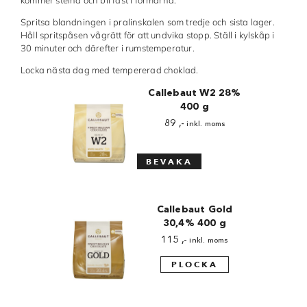
kommer stelna och bli fast i formarna.
Spritsa blandningen i pralinskalen som tredje och sista lager.
Håll spritspåsen vågrätt för att undvika stopp. Ställ i kylskåp i
30 minuter och därefter i rumstemperatur.
Locka nästa dag med tempererad choklad.
Callebaut W2 28%
400 g
89
,-
inkl. moms
Callebaut Gold
30,4% 400 g
115
,-
inkl. moms
PLOCKA