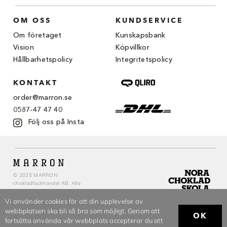
OM OSS
KUNDSERVICE
Om företaget
Kunskapsbank
Vision
Köpvillkor
Hållbarhetspolicy
Integritetspolicy
KONTAKT
order@marron.se
0587-47 47 40
Följ oss på Insta
© 2025 MARRON
chokladfackhandel AB. Alla
rättigheter reserverade.
Vi använder cookies för att din upplevelse av
webbplatsen ska bli så bra som möjligt. Genom att
OK
fortsätta använda vår webbplats accepterar du att