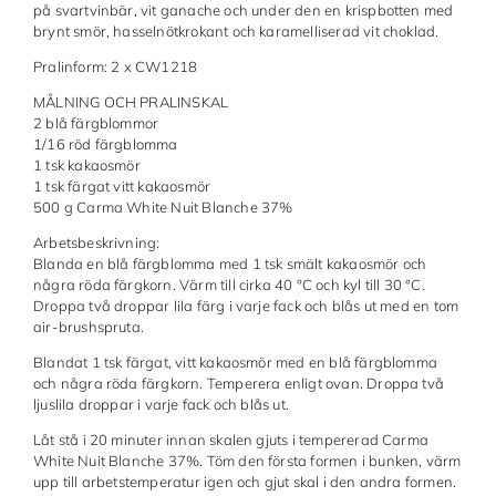
på svartvinbär, vit ganache och under den en krispbotten med
brynt smör, hasselnötkrokant och karamelliserad vit choklad.
Made in Sweden
Pralinform: 2 x CW1218
Pralinformar
MÅLNING OCH PRALINSKAL
Verktyg
2 blå färgblommor
1/16 röd färgblomma
1 tsk kakaosmör
Överföringsark
1 tsk färgat vitt kakaosmör
500 g Carma White Nuit Blanche 37%
Övriga råvaror
Arbetsbeskrivning:
Blanda en blå färgblomma med 1 tsk smält kakaosmör och
VARUMÄRKEN
några röda färgkorn. Värm till cirka 40 °C och kyl till 30 °C.
Droppa två droppar lila färg i varje fack och blås ut med en tom
air-brushspruta.
Cacao Barry
Blandat 1 tsk färgat, vitt kakaosmör med en blå färgblomma
Callebaut
och några röda färgkorn. Temperera enligt ovan. Droppa två
ljuslila droppar i varje fack och blås ut.
Carma
Låt stå i 20 minuter innan skalen gjuts i tempererad Carma
White Nuit Blanche 37%. Töm den första formen i bunken, värm
Chocolate World
upp till arbetstemperatur igen och gjut skal i den andra formen.