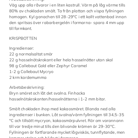
Väg upp alla råvaror i en liten kastrull. Värm på låg värme tills
80% av chokladen smält. Ta från plattan och vispa fyllningen
homogen. Kyl ganachen till 28-29°C i ett kallt vattenbad innan
den spritsas över rabarbergelén i formarna- spara 4 mm upp
till formkant.
KRISPBOTTEN
Ingredienser:
22 g normalsaltat smör
22 g hasselnötskrokant eller hela hasselnötter utan skal
98 g Callebaut Gold eller Zephyr Caramel
1-2 g Callebaut Mycryo
2 krm kardemumma
Arbetsbeskrivning:
Bryn smöret och låt det svalna. Finhacka
hasselnötskrokanten/hasselnötterna i 1-2 mm bitar.
Smält chokladen ihop med kakaosmöret. Blanda ned alla
ingredienser i bunken. Låt svalna/värm fyllningen till 34,5-35
°C och tillsätt mycryon, kakaosmörpulvret. Rör om varannann
till var tredje minut tills den blivande krämen är 29-30°C.
Fyllningen är fortfarande mycket lågviskös, tunnflytande, men