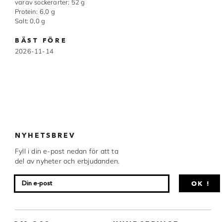
varav sockerarter: 52 g
Chocovic
Protein: 6,0 g
Salt: 0,0 g
Malmö Chokladfabrik
BÄST FÖRE
Martellato
2026-11-14
Matfer Bourgeat
Nora Chokladskola
Original Beans
Webbutiken MARRON drivs av Marron
NYHETSBREV
Chokladfackhandel AB.
© 2026. Alla rättigheter reserverade.
Fyll i din e-post nedan för att ta
del av nyheter och erbjudanden.
OK !