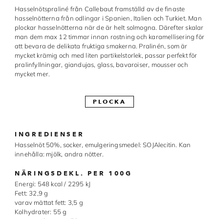
Hasselnötspraliné från Callebaut framställd av de finaste
Made in Sweden
hasselnötterna från odlingar i Spanien, Italien och Turkiet. Man
plockar hasselnötterna när de är helt solmogna. Därefter skalar
Pralinformar
man dem max 12 timmar innan rostning och karamellisering för
att bevara de delikata fruktiga smakerna. Pralinén, som är
Verktyg
mycket krämig och med liten partikelstorlek, passar perfekt för
pralinfyllningar, giandujas, glass, bavaroiser, mousser och
mycket mer.
Överföringsark
Övriga råvaror
PLOCKA
VARUMÄRKEN
INGREDIENSER
Hasselnöt 50%, socker, emulgeringsmedel: SOJAlecitin. Kan
Cacao Barry
innehålla: mjölk, andra nötter.
Callebaut
NÄRINGSDEKL. PER 100G
Energi: 548 kcal / 2295 kJ
Carma
Fett: 32,9 g
varav mättat fett: 3,5 g
Chocolate World
Kolhydrater: 55 g