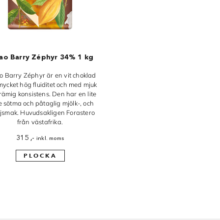
ao Barry Zéphyr 34% 1 kg
 Barry Zéphyr är en vit choklad
ycket hög fluiditet och med mjuk
rämig konsistens. Den har en lite
e sötma och påtaglig mjölk-, och
ljsmak. Huvudsakligen Forastero
från västafrika.
315
,-
inkl. moms
PLOCKA