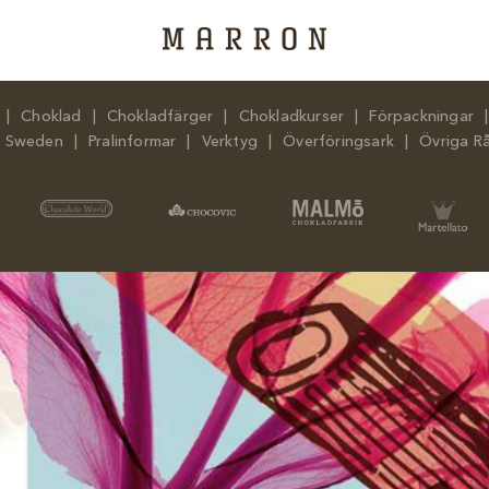
Choklad
Chokladfärger
Chokladkurser
Förpackningar
n Sweden
Pralinformar
Verktyg
Överföringsark
Övriga R