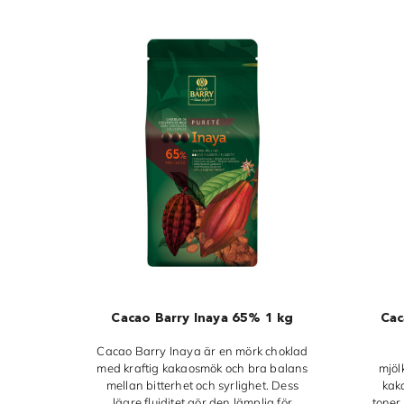
Cacao Barry Inaya 65% 1 kg
Cac
Cacao Barry Inaya är en mörk choklad
med kraftig kakaosmök och bra balans
mjöl
mellan bitterhet och syrlighet. Dess
kak
lägre fluiditet gör den lämplig för
toner