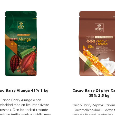
ao Barry Alunga 41% 1 kg
Cacao Barry Zéphyr C
35% 2,5 kg
Cacao Barry Alunga är en
kchoklad med en lite intensivare
Cacao Barry Zéphyr Carame
aosmak. Den har också rostade
karamellchoklad – i detta f
 och en tydlig smak av mjölk, men
karamelliserad vit choklad.