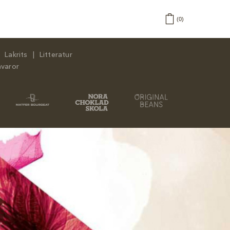
0
Lakrits
Litteratur
åvaror