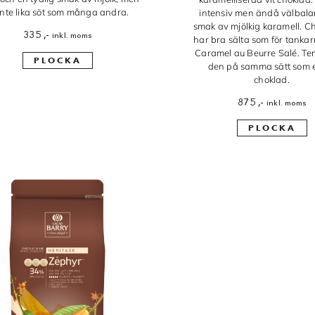
inte lika söt som många andra.
intensiv men ändå välbal
smak av mjölkig karamell. C
335
,-
inkl. moms
har bra sälta som för tankarn
Caramel au Beurre Salé. T
PLOCKA
den på samma sätt som e
choklad.
875
,-
inkl. moms
PLOCKA