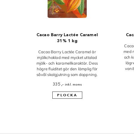
Cacao Barry Lactée Caramel
Cac
31% 1 kg
Cacao
med m
Cacao Barry Lactée Caramel är
och k
mjölkchoklad med mycket uttalad
lägr
mjölk- och karamellkaraktär. Dess
vani
högre fluiditet gör den lämplig för
såvål skalgjutning som doppning.
335
,-
inkl. moms
PLOCKA