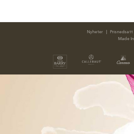
Fortsätt
till
innehållet
Nyheter
Prisnedsatt
Made I