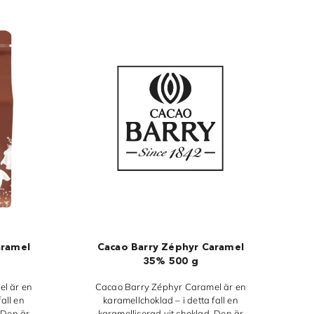
aramel
Cacao Barry Zéphyr Caramel
35% 500 g
l är en
Cacao Barry Zéphyr Caramel är en
all en
karamellchoklad – i detta fall en
 Den är
karamelliserad vit choklad. Den är