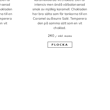
anserad
intensiv men ändå välbalanserad
hokladen
smak av mjölkig karamell. Chokladen
a till en
har bra sälta som för tankarna till en
emperera
Caramel au Beurre Salé. Temperera
n vit
den på samma sätt som en vit
choklad.
240
,-
inkl. moms
PLOCKA