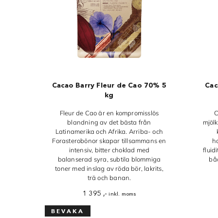
Cacao Barry Fleur de Cao 70% 5
Cac
kg
Fleur de Cao är en kompromisslös
C
blandning av det bästa från
mjöl
Latinamerika och Afrika. Arriba- och
Forasterobönor skapar tillsammans en
h
intensiv, bitter choklad med
fluid
balanserad syra, subtila blommiga
bå
toner med inslag av röda bör, lakrits,
trä och banan.
1 395
,-
inkl. moms