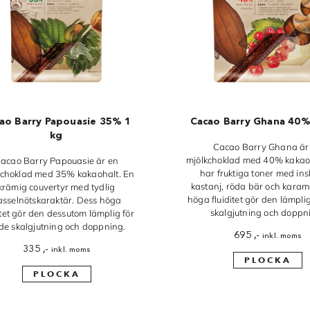
ao Barry Papouasie 35% 1
Cacao Barry Ghana 40%
kg
Cacao Barry Ghana är
mjölkchoklad med 40% kakao
acao Barry Papouasie är en
har fruktiga toner med ins
kchoklad med 35% kakaohalt. En
kastanj, röda bär och karame
krämig couvertyr med tydlig
höga fluiditet gör den lämplig
asselnötskaraktär. Dess höga
skalgjutning och doppn
itet gör den dessutom lämplig för
de skalgjutning och doppning.
695
,-
inkl. moms
335
,-
inkl. moms
PLOCKA
PLOCKA