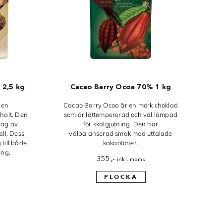
 2,5 kg
Cacao Barry Ocoa 70% 1 kg
 en
Cacao Barry Ocoa är en mörk choklad
halt. Den
som är lättempererad och väl lämpad
lag av
för skalgjutning. Den har
ll. Dess
välbalanserad smak med uttalade
 till både
kakaotoner.
ing.
355
,-
inkl. moms
PLOCKA